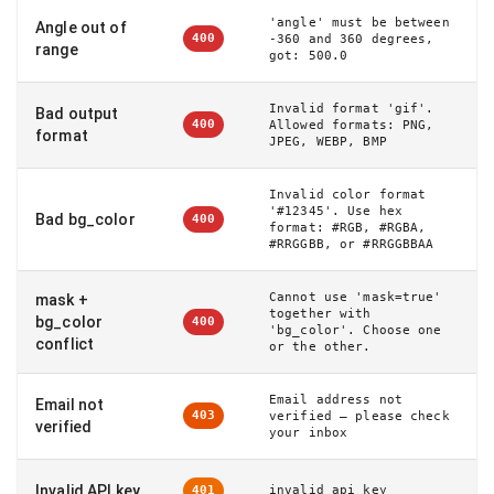
'angle' must be between
Angle out of
400
-360 and 360 degrees,
range
got: 500.0
Invalid format 'gif'.
Bad output
400
Allowed formats: PNG,
format
JPEG, WEBP, BMP
Invalid color format
'#12345'. Use hex
Bad bg_color
400
format: #RGB, #RGBA,
#RRGGBB, or #RRGGBBAA
Cannot use 'mask=true'
mask +
together with
bg_color
400
'bg_color'. Choose one
conflict
or the other.
Email address not
Email not
403
verified – please check
verified
your inbox
Invalid API key
invalid api key
401