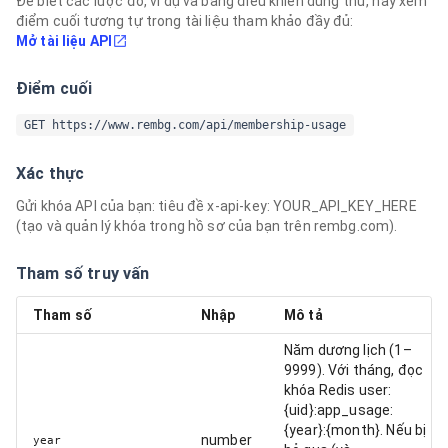
Để biết các lược đồ, ví dụ và bảng điều khiển dùng thử, hãy xem
điểm cuối tương tự trong tài liệu tham khảo đầy đủ:
Mở tài liệu API
Điểm cuối
GET https://www.rembg.com/api/membership-usage
Xác thực
Gửi khóa API của bạn: tiêu đề x-api-key: YOUR_API_KEY_HERE
(tạo và quản lý khóa trong hồ sơ của bạn trên rembg.com).
Tham số truy vấn
Tham số
Nhập
Mô tả
Năm dương lịch (1–
9999). Với tháng, đọc
khóa Redis user:
{uid}:app_usage:
{year}:{month}. Nếu bị
number
year