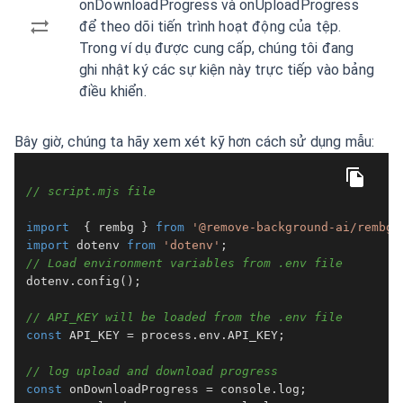
onDownloadProgress và onUploadProgress
để theo dõi tiến trình hoạt động của tệp.
Trong ví dụ được cung cấp, chúng tôi đang
ghi nhật ký các sự kiện này trực tiếp vào bảng
điều khiển.
Bây giờ, chúng ta hãy xem xét kỹ hơn cách sử dụng mẫu:
// script.mjs file
import
  { rembg } 
from
'@remove-background-ai/rembg.
import
 dotenv 
from
'dotenv'
// Load environment variables from .env file
dotenv.
config
();

// API_KEY will be loaded from the .env file
const
API_KEY
 = process.
env
.
API_KEY
;

// log upload and download progress
const
 onDownloadProgress = 
console
.
log