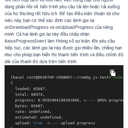
dùng phản hồi về tiến trình yêu cầu tải lên hoặc tải xuống
của họ thường rất hữu ích. Để tạo điều kiện thuận lợi cho
việc này, bạn có thể xác định các lệnh gọi lại
onDownloadProgress và onUploadProgress của riêng
mình. Cả hai lệnh gọi lại này đều chấp nhận
AxiosProgressEvent làm thông số sự kiện. Khi yêu cầu
tiếp tục, các lệnh gọi lại này được gọi nhiều lần, chẳng hạn
như cho phép bạn hiển thị thanh tiến trình và điều chỉnh độ
dài của thanh đó dựa trên tiến trình.
 (base) root@DESKTOP-C0Q8KK7:~/rembg.js-test
# node i
 {

   loaded: 65687,

   total: 68474,

   progress: 0.9592984198381868, <---- @95% progress 
   bytes: 65687,

   rate: undefined,

   estimated: undefined,

   upload: 
true
  <---- upload progress
