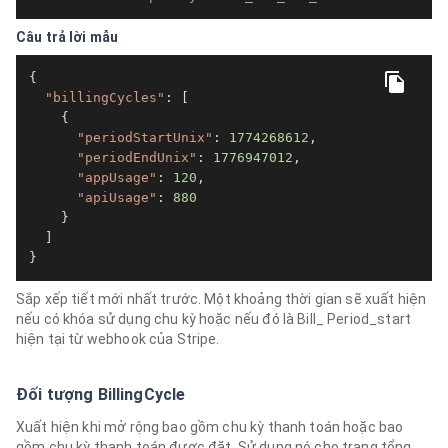
Câu trả lời mẫu
{

"billingCycles"
: [

    {

"periodStartUnix"
: 
1774268612
,

"periodEndUnix"
: 
1776947012
,

"appUsage"
: 
120
,

"apiUsage"
: 
880
    }

  ]

}
Sắp xếp tiết mới nhất trước. Một khoảng thời gian sẽ xuất hiện
nếu có khóa sử dụng chu kỳ hoặc nếu đó là Bill_ Period_start
hiện tại từ webhook của Stripe.
Đối tượng BillingCycle
Xuất hiện khi mở rộng bao gồm chu kỳ thanh toán hoặc bao
gồm chu kỳ thanh toán được đặt. Sử dụng nó cho trang tổng