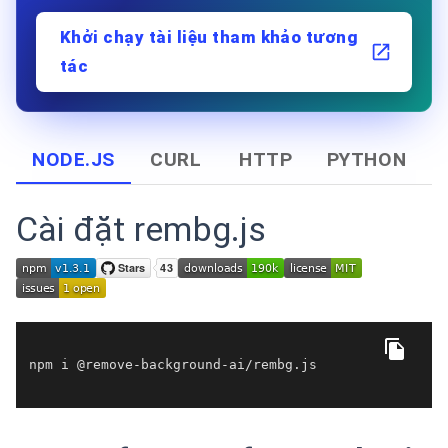
Khởi chạy tài liệu tham khảo tương
tác
NODE.JS
CURL
HTTP
PYTHON
Cài đặt rembg.js
npm i @remove-background-ai/rembg.
js