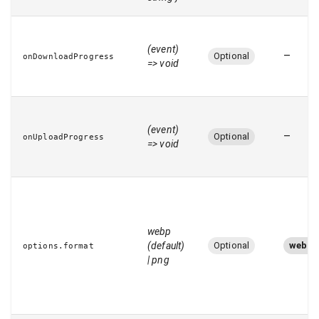
(event)
–
Optional
onDownloadProgress
=> void
(event)
–
Optional
onUploadProgress
=> void
webp
(default)
Optional
webp
options.format
| png