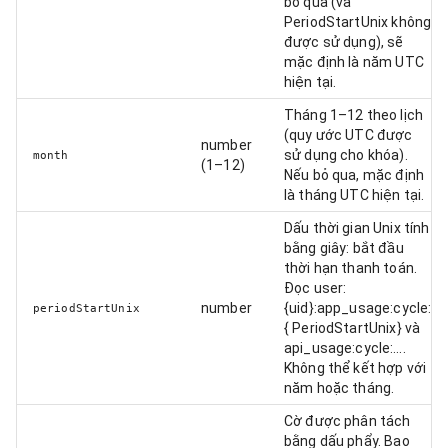
bỏ qua (và
PeriodStartUnix không
được sử dụng), sẽ
mặc định là năm UTC
hiện tại.
Tháng 1–12 theo lịch
(quy ước UTC được
number
sử dụng cho khóa).
month
(1–12)
Nếu bỏ qua, mặc định
là tháng UTC hiện tại.
Dấu thời gian Unix tính
bằng giây: bắt đầu
thời hạn thanh toán.
Đọc user:
number
{uid}:app_usage:cycle:
periodStartUnix
{ PeriodStartUnix} và
api_usage:cycle:….
Không thể kết hợp với
năm hoặc tháng.
Cờ được phân tách
bằng dấu phẩy. Bao