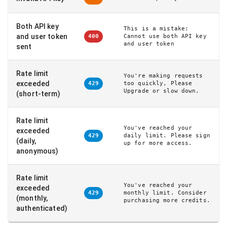
Both API key
This is a mistake:
and user token
Cannot use both API key
400
and user token
sent
Rate limit
You're making requests
exceeded
too quickly, Please
429
Upgrade or slow down.
(short-term)
Rate limit
You've reached your
exceeded
daily limit. Please sign
429
(daily,
up for more access.
anonymous)
Rate limit
You've reached your
exceeded
monthly limit. Consider
429
(monthly,
purchasing more credits.
authenticated)