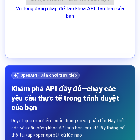
Vui lòng đăng nhập để tạo khóa API đầu tiên của
bạn
OpenAPI · Sân chơi trực tiếp
Khám phá API đầy đủ—chạy các
yêu cầu thực tế trong trình duyệt
của bạn
Duyệt qua mọi điểm cuối, thông số và phản hồi. Hãy thử
các yêu cầu bằng khóa API của bạn, sau đó lấy thông số
thô tại /api/openapi bất cứ lúc nào.