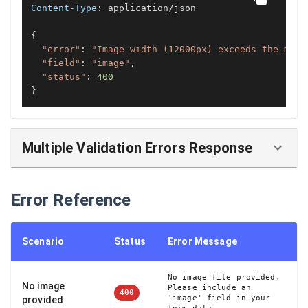
Content-Type
: 
application/json

{

"error"
: 
"Image width (12000px) exceeds the maxi
"field"
: 
"image"
,

"status"
: 
400
}
Multiple Validation Errors Response
Error Reference
Scenario
Status
Error Message
No image file provided.
No image
Please include an
400
'image' field in your
provided