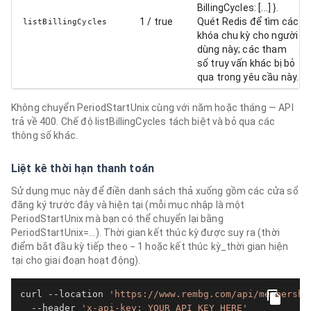
BillingCycles: [...] }.
1 / true
Quét Redis để tìm các
listBillingCycles
khóa chu kỳ cho người
dùng này; các tham
số truy vấn khác bị bỏ
qua trong yêu cầu này.
Không chuyển PeriodStartUnix cùng với năm hoặc tháng — API
trả về 400. Chế độ listBillingCycles tách biệt và bỏ qua các
thông số khác.
Liệt kê thời hạn thanh toán
Sử dụng mục này để điền danh sách thả xuống gồm các cửa sổ
đăng ký trước đây và hiện tại (mỗi mục nhập là một
PeriodStartUnix mà bạn có thể chuyển lại bằng
PeriodStartUnix=…). Thời gian kết thúc kỳ được suy ra (thời
điểm bắt đầu kỳ tiếp theo − 1 hoặc kết thúc kỳ_thời gian hiện
tại cho giai đoạn hoạt động).
curl --location 
'https://www.rembg.com/api/membershi
  --header 
'x-api-key: YOUR_API_KEY_HERE'