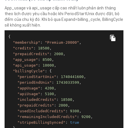
App_usage và api_usage cấp cao nhất luôn phản ánh tháng
theo lịch được yêu cầu hoặc khi PeriodStartUnix được đặt, bộ
đếm của chu kỳ đó. Khi bỏ qua Expand=billing_cycle, BillingCycle
sẽ không xuất hiện.
{

"membership"
: 
"Premium-20000"
,

"credits"
: 
18500
,

"prepaidCredits"
: 
2000
,

"app_usage"
: 
8500
,

"api_usage"
: 
10000
,

"billingCycle"
: {

"periodStartUnix"
: 
1740441600
,

"periodEndUnix"
: 
1743033599
,

"appUsage"
: 
4200
,

"apiUsage"
: 
5100
,

"includedCredits"
: 
18500
,

"prepaidCredits"
: 
2000
,

"usedIncludedCredits"
: 
9300
,

"remainingIncludedCredits"
: 
9200
,

"stripeBillingSynced"
: 
true