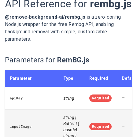
API Reference for
rembg.js
@remove-background-ai/rembg.js
is a zero-config
Node.js wrapper for the free Rembg API, enabling
background removal with simple, customizable
parameters.
Parameters for
RemBG.js
Parameter
Type
Required
Defaul
–
string
Required
apiKey
string |
Buffer | {
–
Required
inputImage
base64:
string }