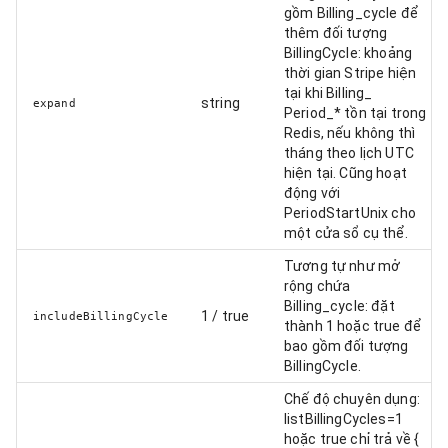
gồm Billing_cycle để
thêm đối tượng
BillingCycle: khoảng
thời gian Stripe hiện
tại khi Billing_
string
expand
Period_* tồn tại trong
Redis, nếu không thì
tháng theo lịch UTC
hiện tại. Cũng hoạt
động với
PeriodStartUnix cho
một cửa sổ cụ thể.
Tương tự như mở
rộng chứa
Billing_cycle: đặt
1 / true
includeBillingCycle
thành 1 hoặc true để
bao gồm đối tượng
BillingCycle.
Chế độ chuyên dụng:
listBillingCycles=1
hoặc true chỉ trả về {