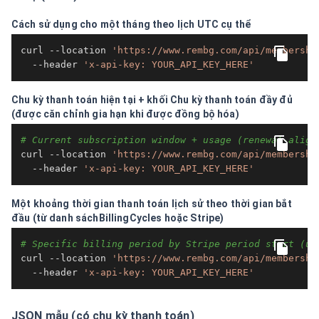
Cách sử dụng cho một tháng theo lịch UTC cụ thể
curl --location 
'https://www.rembg.com/api/membershi
  --header 
'x-api-key: YOUR_API_KEY_HERE'
Chu kỳ thanh toán hiện tại + khối Chu kỳ thanh toán đầy đủ
(được căn chỉnh gia hạn khi được đồng bộ hóa)
# Current subscription window + usage (renewal-align
curl --location 
'https://www.rembg.com/api/membershi
  --header 
'x-api-key: YOUR_API_KEY_HERE'
Một khoảng thời gian thanh toán lịch sử theo thời gian bắt
đầu (từ danh sáchBillingCycles hoặc Stripe)
# Specific billing period by Stripe period start (un
curl --location 
'https://www.rembg.com/api/membershi
  --header 
'x-api-key: YOUR_API_KEY_HERE'
JSON mẫu (có chu kỳ thanh toán)