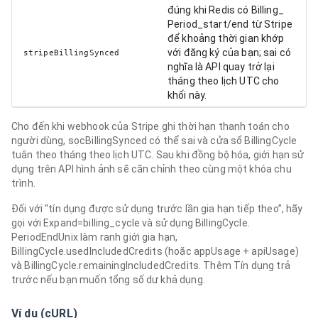
đúng khi Redis có Billing_
Period_start/end từ Stripe
để khoảng thời gian khớp
với đăng ký của bạn; sai có
stripeBillingSynced
nghĩa là API quay trở lại
tháng theo lịch UTC cho
khối này.
Cho đến khi webhook của Stripe ghi thời hạn thanh toán cho
người dùng, sọcBillingSynced có thể sai và cửa sổ BillingCycle
tuân theo tháng theo lịch UTC. Sau khi đồng bộ hóa, giới hạn sử
dụng trên API hình ảnh sẽ căn chỉnh theo cùng một khóa chu
trình.
Đối với “tín dụng được sử dụng trước lần gia hạn tiếp theo”, hãy
gọi với Expand=billing_cycle và sử dụng BillingCycle.
PeriodEndUnix làm ranh giới gia hạn,
BillingCycle.usedIncludedCredits (hoặc appUsage + apiUsage)
và BillingCycle.remainingIncludedCredits. Thêm Tín dụng trả
trước nếu bạn muốn tổng số dư khả dụng.
Ví dụ (cURL)