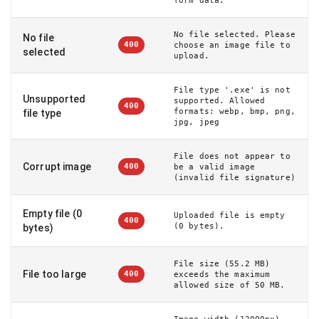
form data.
No file selected. Please
No file
400
choose an image file to
selected
upload.
File type '.exe' is not
Unsupported
supported. Allowed
400
formats: webp, bmp, png,
file type
jpg, jpeg
File does not appear to
Corrupt image
400
be a valid image
(invalid file signature)
Empty file (0
Uploaded file is empty
400
(0 bytes).
bytes)
File size (55.2 MB)
File too large
400
exceeds the maximum
allowed size of 50 MB.