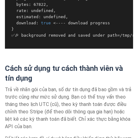
   bytes: 67822,

   rate: undefined,

   estimated: undefined,

   download: 
true
 <---- download progress

 }

 ✅🎉 background removed and saved under path=/tmp/rem
Cách sử dụng tư cách thành viên và
tín dụng
Trả về nhãn gói của bạn, số dư tín dụng đã bao gồm và trả
trước cũng như mức sử dụng. Bạn có thể truy vấn theo
tháng theo lịch UTC (cũ), theo kỳ thanh toán được điều
chỉnh theo Stripe (để theo dõi thông qua gia hạn) hoặc
liệt kê các kỳ thanh toán đã biết. Chỉ xác thực bằng khóa
API của bạn.