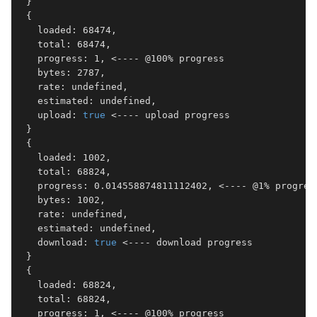
 }

 {

   loaded: 68474,

   total: 68474,

   progress: 1, <---- @100% progress 

   bytes: 2787,

   rate: undefined,

   estimated: undefined,

   upload: 
true
 <---- upload progress 

 }

 {

   loaded: 1002,

   total: 68824,

   progress: 0.014558874811112402, <---- @1% progress
   bytes: 1002,

   rate: undefined,

   estimated: undefined,

   download: 
true
 <---- download progress 

 }

 {

   loaded: 68824,

   total: 68824,

   progress: 1, <---- @100% progress 
