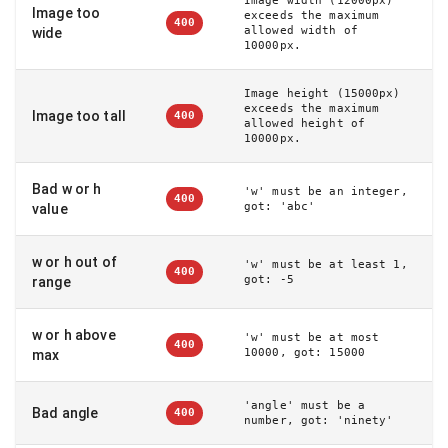
Image width (12000px)
Image too
exceeds the maximum
400
allowed width of
wide
10000px.
Image height (15000px)
exceeds the maximum
Image too tall
400
allowed height of
10000px.
Bad w or h
'w' must be an integer,
400
got: 'abc'
value
w or h out of
'w' must be at least 1,
400
got: -5
range
w or h above
'w' must be at most
400
10000, got: 15000
max
'angle' must be a
Bad angle
400
number, got: 'ninety'