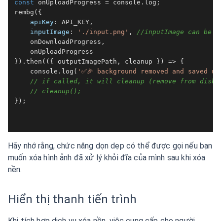
const
 onUploadProgress = 
console
.
log
rembg
({

apiKey
: 
API_KEY
,

inputImage
: 
'./input.png'
, 
//inputImage can be o
    onDownloadProgress,

    onUploadProgress

}).
then
(
(
{ outputImagePath, cleanup }
) =>
 {

console
.
log
(
'✅🎉 background removed and saved un
// if called, it will cleanup (remove from disk)
// cleanup();
});

Hãy nhớ rằng, chức năng dọn dẹp có thể được gọi nếu bạn
muốn xóa hình ảnh đã xử lý khỏi đĩa của mình sau khi xóa
nền.
Hiển thị thanh tiến trình
Khi tích hợp dịch vụ xóa nền, việc cung cấp cho người