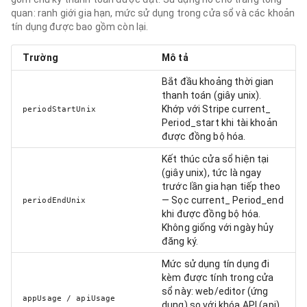
quan: ranh giới gia hạn, mức sử dụng trong cửa sổ và các khoản
tín dụng được bao gồm còn lại.
Trường
Mô tả
Bắt đầu khoảng thời gian
thanh toán (giây unix).
Khớp với Stripe current_
periodStartUnix
Period_start khi tài khoản
được đồng bộ hóa.
Kết thúc cửa sổ hiện tại
(giây unix), tức là ngay
trước lần gia hạn tiếp theo
— Sọc current_ Period_end
periodEndUnix
khi được đồng bộ hóa.
Không giống với ngày hủy
đăng ký.
Mức sử dụng tín dụng đi
kèm được tính trong cửa
sổ này: web/editor (ứng
appUsage / apiUsage
dụng) so với khóa API (api).