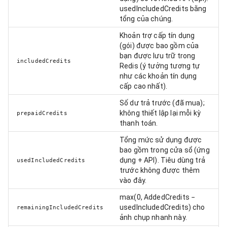
usedIncludedCredits bằng
tổng của chúng.
Khoản trợ cấp tín dụng
(gói) được bao gồm của
bạn được lưu trữ trong
includedCredits
Redis (ý tưởng tương tự
như các khoản tín dụng
cấp cao nhất).
Số dư trả trước (đã mua);
không thiết lập lại mỗi kỳ
prepaidCredits
thanh toán.
Tổng mức sử dụng được
bao gồm trong cửa sổ (ứng
dụng + API). Tiêu dùng trả
usedIncludedCredits
trước không được thêm
vào đây.
max(0, AddedCredits −
usedIncludedCredits) cho
remainingIncludedCredits
ảnh chụp nhanh này.