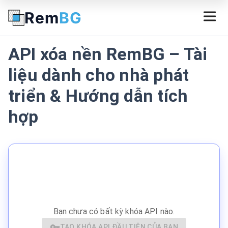
Rem
BG
API xóa nền RemBG – Tài
liệu dành cho nhà phát
triển & Hướng dẫn tích
hợp
Bạn chưa có bất kỳ khóa API nào.
TẠO KHÓA API ĐẦU TIÊN CỦA BẠN