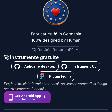
Fabricat cu ❤️ în Germania
100% designed by Human
Language
🚀 Instrumente gratuite
Aplicație desktop
Instrument CLI
Plugin Figma
Pluginuri multiplatformă pentru desktop, linie de comandă și design
pentru eliminarea fundalului
Get Android App
Download now