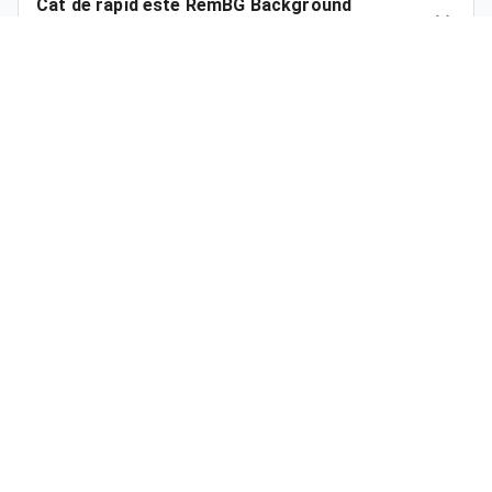
Cât de rapid este RemBG Background
Remover?
Câte credite gratuite primesc pe lună?
Cât costă pe lună Eliminarea fundalului
RemBG?
Care sunt avantajele RemBG față de
Remove.bg?
Pot folosi RemBG pentru fotografiile
produselor și cataloagele de comerț
electronic?
RemBG folosește imaginile mele pentru a