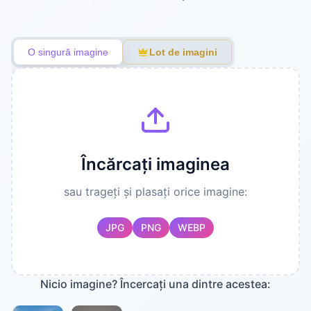
O singură imagine
Lot de imagini
Culoare de fundal
Mai multe
Transparent
Culoare de fundal
setări
Ieșire
Încărcați imaginea
sau trageți și plasați orice imagine:
JPG
PNG
WEBP
Nicio imagine? Încercați una dintre acestea: