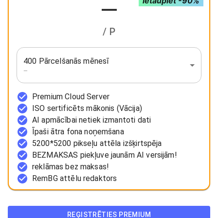
ietaupiet -90%
—
/ P
400 Pārcelšanās mēnesī
—
Premium Cloud Server
ISO sertificēts mākonis (Vācija)
AI apmācībai netiek izmantoti dati
Īpaši ātra fona noņemšana
5200*5200 pikseļu attēla izšķirtspēja
BEZMAKSAS piekļuve jaunām AI versijām!
reklāmas bez maksas!
RemBG attēlu redaktors
REĢISTRĒTIES PREMIUM