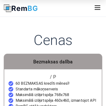
Rem
BG
Cenas
Bezmaksas dalība
/ P
60 BEZMAKSAS kredīti mēnesī!
Standarta mākoņserveris
Maksimālā izšķirtspēja 768x768
Maksimālā izšķirtspēja 460x460, izmantojot API