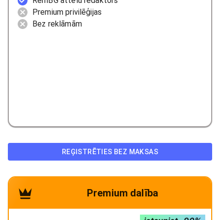
RemBG attēlu redaktors
Premium privilēģijas
Bez reklāmām
REĢISTRĒTIES BEZ MAKSAS
Premium dalība