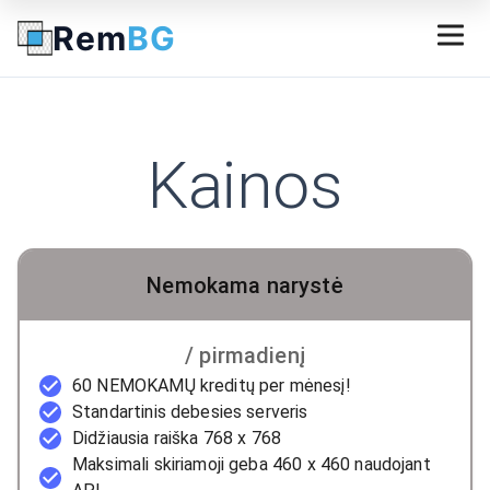
Rem
BG
Kainos
Nemokama narystė
/ pirmadienį
60 NEMOKAMŲ kreditų per mėnesį!
Standartinis debesies serveris
Didžiausia raiška 768 x 768
Maksimali skiriamoji geba 460 x 460 naudojant