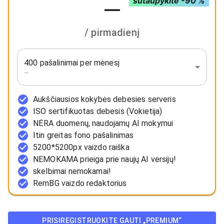
sutaupykite -90 %
—
/ pirmadienį
400 pašalinimai per mėnesį
—
Aukščiausios kokybės debesies serveris
ISO sertifikuotas debesis (Vokietija)
NĖRA duomenų, naudojamų AI mokymui
Itin greitas fono pašalinimas
5200*5200px vaizdo raiška
NEMOKAMA prieiga prie naujų AI versijų!
skelbimai nemokamai!
RemBG vaizdo redaktorius
PRISIREGISTRUOKITE GAUTI „PREMIUM“