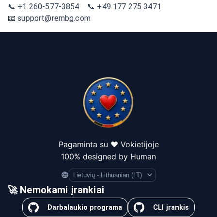
📞 +1 260-577-3854 📞 +49 177 275 3471
📧 support@rembg.com
Pagaminta su ❤️ Vokietijoje
100% designed by Human
Language
🚀 Nemokami įrankiai
Darbalaukio programa
CLI įrankis