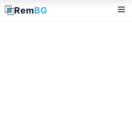
Rem
BG