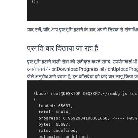
});

याद रखें, यदि आप पृष्ठभूमि हटाने के बाद अपनी डिस्क से संसा
प्रगति बार दिखाया जा रहा है
पृष्ठभूमि हटाने वाली सेवा को एकीकृत करते समय, उपयोगकर्त
अपने स्वयं के onDownloadProgress और onUploadProgress क
जैसे अनुरोध आगे बढ़ता है, इन कॉलबैक को कई बार लागू किया 
 (base) root@DESKTOP-C0Q8KK7:~/rembg.js-tes
 {

   loaded: 65687,

   total: 68474,

   progress: 0.9592984198381868, <---- @95% 
   bytes: 65687,

   rate: undefined,

   estimated: undefined,
