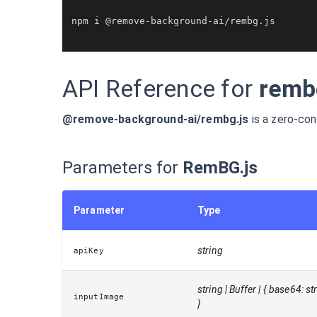
npm i @remove-background-ai/rembg.
js
API Reference for
remb
@remove-background-ai/rembg.js
is a zero-con
Parameters for
RemBG.js
Parameter
Type
string
apiKey
string | Buffer | { base64: st
inputImage
}