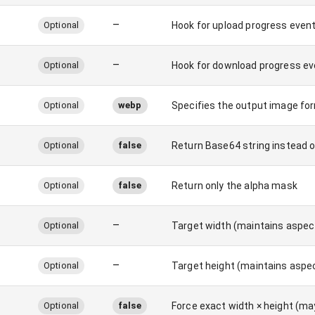
–
Optional
Hook for upload progress even
–
Optional
Hook for download progress e
Optional
webp
Specifies the output image form
Optional
false
Return Base64 string instead of
Optional
false
Return only the alpha mask
–
Optional
Target width (maintains aspect
–
Optional
Target height (maintains aspec
Optional
false
Force exact width × height (may