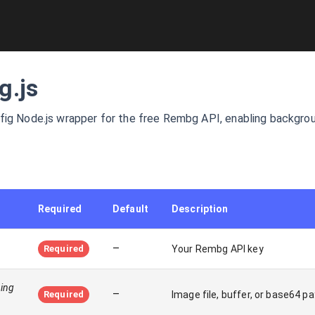
g.js
fig Node.js wrapper for the free Rembg API, enabling backgro
Required
Default
Description
–
Required
Your Rembg API key
ring
–
Required
Image file, buffer, or base64 p