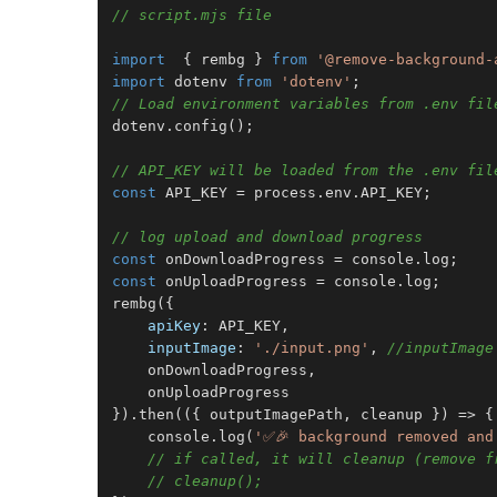
// script.mjs file
import
  { rembg } 
from
'@remove-background-
import
 dotenv 
from
'dotenv'
// Load environment variables from .env fil
dotenv.
config
();

// API_KEY will be loaded from the .env fil
const
API_KEY
 = process.
env
.
API_KEY
;

// log upload and download progress
const
 onDownloadProgress = 
console
.
log
const
 onUploadProgress = 
console
.
log
rembg
({

apiKey
: 
API_KEY
,

inputImage
: 
'./input.png'
, 
//inputImage
    onDownloadProgress,

    onUploadProgress

}).
then
(
(
{ outputImagePath, cleanup }
) =>
 {

console
.
log
(
'✅🎉 background removed and
// if called, it will cleanup (remove f
// cleanup();