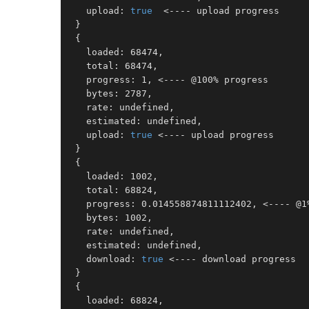
   upload: 
true
  <---- upload progress

 }

 {

   loaded: 68474,

   total: 68474,

   progress: 1, <---- @100% progress 

   bytes: 2787,

   rate: undefined,

   estimated: undefined,

   upload: 
true
 <---- upload progress 

 }

 {

   loaded: 1002,

   total: 68824,

   progress: 0.014558874811112402, <---- @1%
   bytes: 1002,

   rate: undefined,

   estimated: undefined,

   download: 
true
 <---- download progress 

 }

 {

   loaded: 68824,
