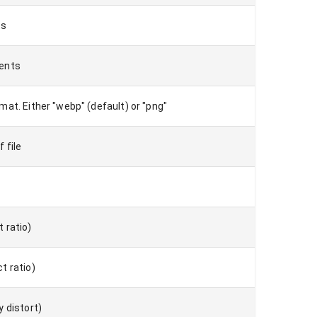
ts
vents
at. Either "webp" (default) or "png"
 file
 ratio)
t ratio)
 distort)