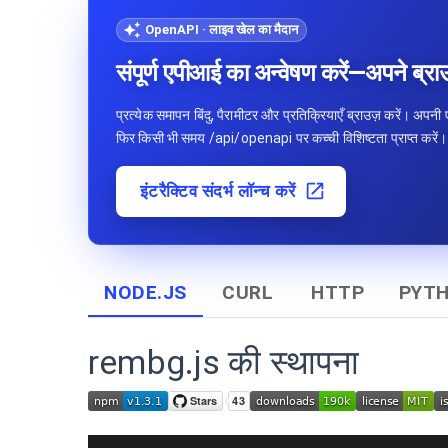
OpenAPI · लाइव खेल का मैदान
संपूर्ण एपीआई का अन्वेषण करें—अपने ब्रा
प्रत्येक समापन बिंदु, पैरामीटर और प्रतिक्रियाएँ ब्राउज़ करें। अपनी
फिर किसी भी समय /api/openapi पर कच्ची विशिष्टता प्राप्त करें।
इंटरैक्टिव संदर्भ लॉन्च करें
NODE.JS
CURL
HTTP
PYT
rembg.js की स्थापना