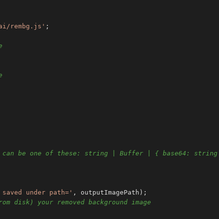
ai/rembg.js'
e
e
 can be one of these: string | Buffer | { base64: string
 saved under path='
, outputImagePath);

rom disk) your removed background image