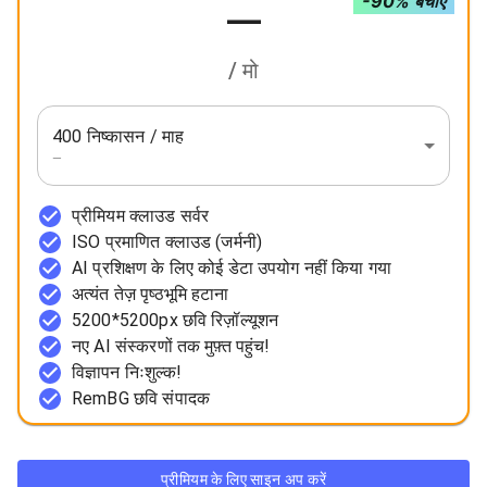
-90% बचाएं
—
/ मो
400 निष्कासन / माह
—
प्रीमियम क्लाउड सर्वर
ISO प्रमाणित क्लाउड (जर्मनी)
AI प्रशिक्षण के लिए कोई डेटा उपयोग नहीं किया गया
अत्यंत तेज़ पृष्ठभूमि हटाना
5200*5200px छवि रिज़ॉल्यूशन
नए AI संस्करणों तक मुफ़्त पहुंच!
विज्ञापन निःशुल्क!
RemBG छवि संपादक
प्रीमियम के लिए साइन अप करें