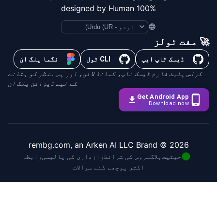
100% designed by Human
Language
🚀 مفت ٹولز
ڈیسک ٹاپ ایپ
CLI ٹول
فگما پلگ ان
کراس پلیٹ فارم ڈیسک ٹاپ، کمانڈ لائن، اور پس منظر کو ہٹانے
کے لیے ڈیزائن پلگ ان
Get Android App
Download now
© rembg.com, an Arken AI LLC Brand
2026
حیثیت
بلاگ
سروس کی شرائط
رازداری کی پالیسی
رابطہ
اکثر پوچھے گئے سوالات