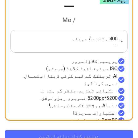
بچت -90%
—
/ Mo
400 ہٹانے / مہینہ
—
پریمیم کلاؤڈ سرور
ISO سرٹیفائیڈ کلاؤڈ (جرمنی)
AI ٹریننگ کے لیے کوئی ڈیٹا استعمال
نہیں کیا گیا
انتہائی تیز پس منظر کو ہٹانا
5200*5200px تصویری ریزولوشن
نئے AI ورژنز تک مفت رسائی!
اشتہارات سے پاک!
RemBG امیج ایڈیٹر
پریمیم کے لئے سائن اپ کریں