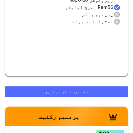
ریزولوشن 460x460
RemBG امیج ایڈیٹر
پریمیم پرکس
اشتہارات سے پاک
مفت میں سائن اپ کریں
پریمیم رکنیت