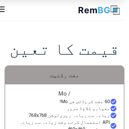
Rem
BG
قیمت کا تعین
مفت رکنیت
/ Mo
60 مفت کریڈٹس فی Mo!
معیاری کلاؤڈ سرور
زیادہ سے زیادہ ریزولوشن 768x768
API استعمال کرتے وقت زیادہ سے زیادہ