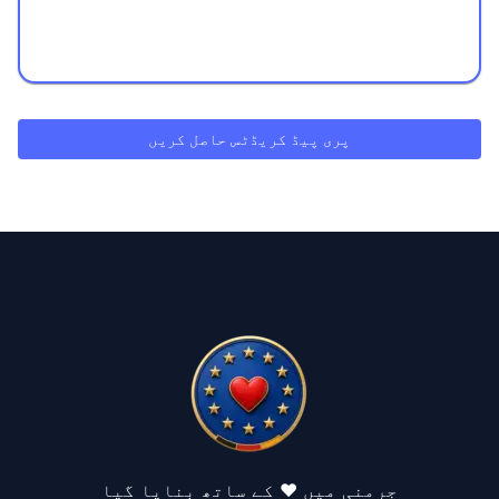
پری پیڈ کریڈٹس حاصل کریں
جرمنی میں ❤️ کے ساتھ بنایا گیا