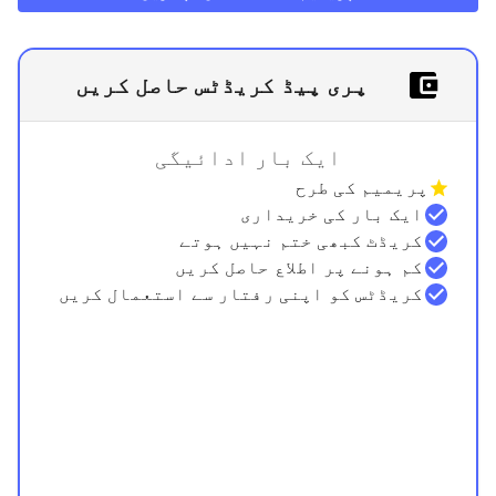
پری پیڈ کریڈٹس حاصل کریں
ایک بار ادائیگی
پریمیم کی طرح
ایک بار کی خریداری
کریڈٹ کبھی ختم نہیں ہوتے
کم ہونے پر اطلاع حاصل کریں
کریڈٹس کو اپنی رفتار سے استعمال کریں