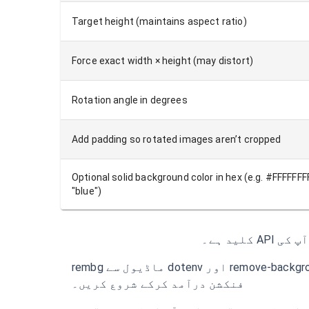
Target height (maintains aspect ratio)
Force exact width × height (may distort)
Rotation angle in degrees
Add padding so rotated images aren’t cropped
Optional solid background color in hex (e.g. #FFFFFFFF
"blue")
ماحول کے متغیرات کو سنبھالنے کے لیے @remove-background-ai/rembg.js اور dotenv ماڈیول سے rembg
فنکشن درآمد کرکے شروع کریں۔