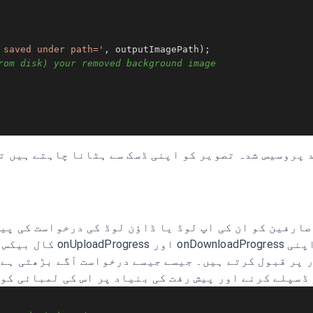
 saved under path='
, outputImagePath);

rom disk) your removed background image
 پروسیس شدہ تصویر کو اپنی ڈسک سے ہٹانا چاہتے ہیں تو
صارفین کو ان کی اپ لوڈ یا ڈاؤن لوڈ کی درخواست کی پ
مند ہوتا ہے۔ اس کی سہولت ک
پیرامیٹر کے طور پر قبول کرتے ہیں۔ جیسے جیسے درخواست آگے بڑھ
 ڈسپلے کرنے اور پیش رفت کی بنیاد پر اس کی لمبائی کو