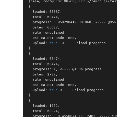
 (base) root@DESKTOP-C0Q8KK7:~/rembg.js-tes
 {

   loaded: 65687,

   total: 68474,

   progress: 0.9592984198381868, <---- @95% 
   bytes: 65687,

   rate: undefined,

   estimated: undefined,

   upload: 
true
  <---- upload progress

 }

 {

   loaded: 68474,

   total: 68474,

   progress: 1, <---- @100% progress 

   bytes: 2787,

   rate: undefined,

   estimated: undefined,

   upload: 
true
 <---- upload progress 

 }

 {

   loaded: 1002,

   total: 68824,

   progress: 0.014558874811112402, <---- @1%