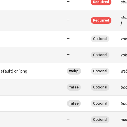
–
Required
str
str
–
Required
}
–
Optional
–
Optional
fault) or "png"
webp
Optional
web
false
Optional
boo
false
Optional
boo
–
Optional
nu