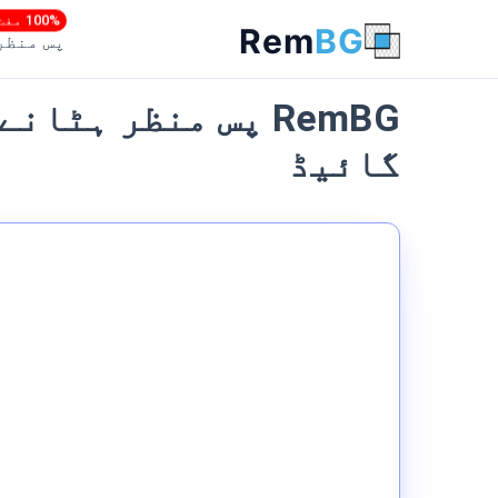
100% مفت
Rem
BG
پس منظر
گائیڈ