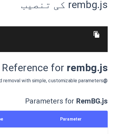
rembg.js کی تنصیب
 Reference for
rembg.js
d removal with simple, customizable parameters.
@remove-background-ai/rembg.js
Parameters for
RemBG.js
pe
Parameter