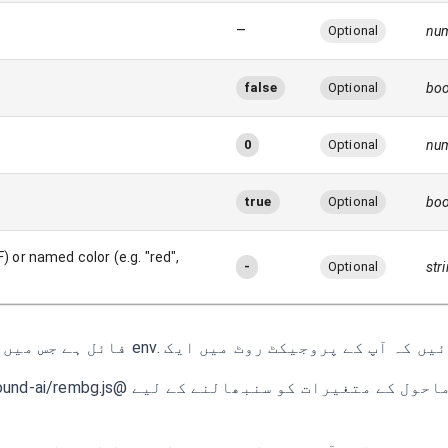
–
Optional
nu
false
Optional
boo
0
Optional
nu
true
Optional
boo
) or named color (e.g. "red",
-
Optional
str
کے پروجیکٹ روٹ میں ایک .env فائل ہے جس میں آپ کی API کلید ہے۔