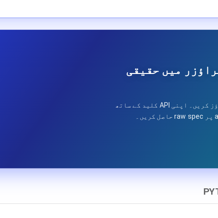
ے براؤزر میں حقیقی
ہر اختتامی نقطہ، پیرامیٹرز، اور جوابات کو براؤز کریں۔ اپنی API کلید کے ساتھ
PY