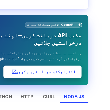
OpenAPI · لائیو کھیل کا میدان
مکمل API دریافت کریں—اپن
درخواستیں چلائیں
درخواستیں آزمائیں، پھر کسی بھی وقت /api/openapi پر raw spec حاصل کریں۔
انٹرایکٹو حوالہ شروع کریں
THON
HTTP
CURL
NODE.JS