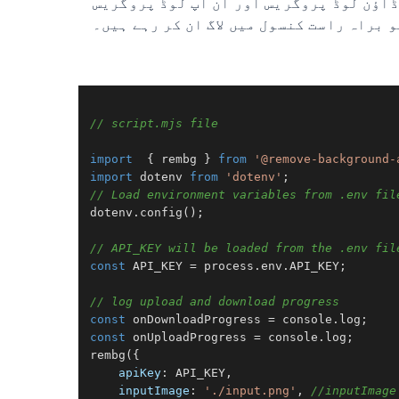
ڈاؤن لوڈ پروگریس اور آن اپ لوڈ پروگریس
 براہ راست کنسول میں لاگ ان کر رہے ہیں۔
// script.mjs file
import
  { rembg } 
from
'@remove-background-
import
 dotenv 
from
'dotenv'
// Load environment variables from .env fil
dotenv.
config
();

// API_KEY will be loaded from the .env fil
const
API_KEY
 = process.
env
.
API_KEY
;

// log upload and download progress
const
 onDownloadProgress = 
console
.
log
const
 onUploadProgress = 
console
.
log
rembg
({

apiKey
: 
API_KEY
,

inputImage
: 
'./input.png'
, 
//inputImage