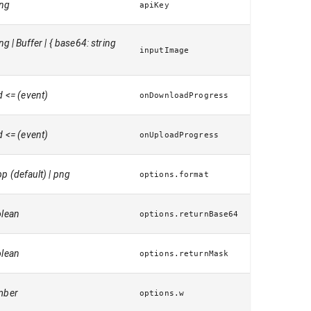
ing
apiKey
ing | Buffer | { base64: string
inputImage
(event) => void
onDownloadProgress
(event) => void
onUploadProgress
p (default) | png
options.format
lean
options.returnBase64
lean
options.returnMask
mber
options.w