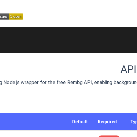
API
ig Node.js wrapper for the free Rembg API, enabling backgroun
Default
Required
Ty