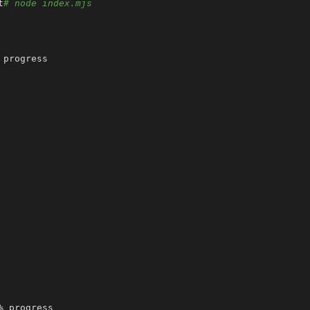
t
# node index.mjs
progress 

 progress 
