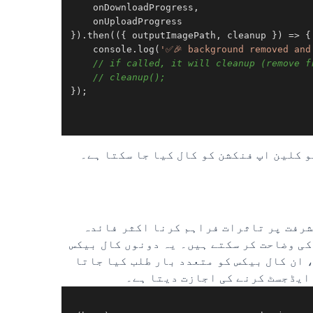
    onDownloadProgress,

    onUploadProgress

}).
then
(
(
{ outputImagePath, cleanup }
) =>
 {

console
.
log
(
'✅🎉 background removed and
// if called, it will cleanup (remove f
// cleanup();
});

 کلین اپ فنکشن کو کال کیا جا سکتا ہے۔
یشرفت پر تاثرات فراہم کرنا اکثر فائدہ
ے لیے، آپ اپنی اپنی onDownloadProgress اور onUploadProgress کال بیکس کی وضاحت کر سکتے ہیں۔ یہ دونوں کال بیکس
تی ہے، ان کال بیکس کو متعدد بار طلب کیا جاتا
 ایڈجسٹ کرنے کی اجازت دیتا ہے۔