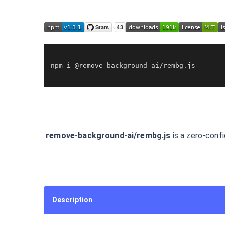
npm i @remove-background-ai/rembg.
js
is a zero-conf
Description