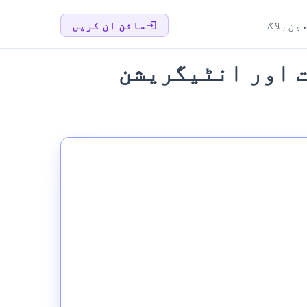
عین
بلاگ
سائن ان کریں
پر دستاویزات اور انٹیگریشن