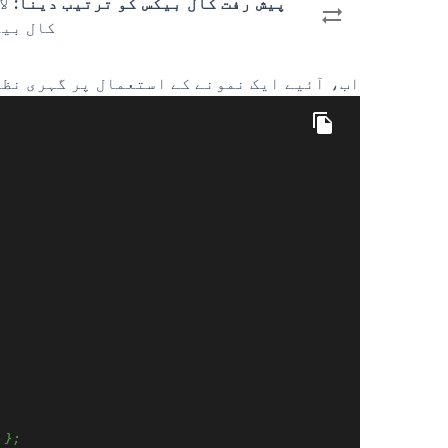
پیش رفت کال بیکس کو ترتیب دینا:
لا
کال بیک
اب، آئیے ایک نمونے کے استعمال پر گہری نظر
 };