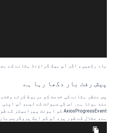
یاد رکھیں، اگر آپ بیک گراؤنڈ ہٹانے کے بعد
پیش رفت بار دکھا رہا ہے
پس منظر ہٹانے کی خدمت کو مربوط کرتے وقت، 
AxiosProgressEvent کو ایونٹ 
ہے، مثال کے طور پر، آپ کو ایک پروگریس بار