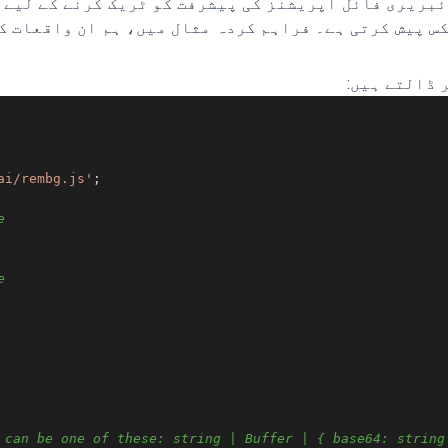
ئبریری فائل آپریشنز کی پیشرفت کو ٹریک کرنے کے لیے 
س پیش کرتی ہے۔ فراہم کردہ مثال میں، ہم ان واقعات کو
 ڈالتے ہیں:
ai/rembg.js'
e
e
 can be one of these: string | Buffer | { base64: string