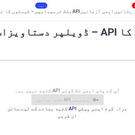
نیا
 ہٹائیں
ابھی آزمائیں
API
بلک ترمیم
ایپس
قیمتوں کا ت
RemBG پس منظر ہٹانے کا API – ڈویل
آپ کے پاس ابھی تک کوئی API کلید نہیں ہے۔
اپنی پہلی API کلید بنائیں
براہ کرم اپنی پہلی API کلید بنانے کے لیے سائن
ان کریں