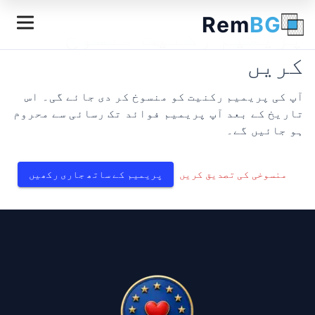
Rem
BG
پریمیم رکنیت منسوخ
کریں
آپ کی پریمیم رکنیت کو منسوخ کر دی جائے گی۔ اس
تاریخ کے بعد آپ پریمیم فوائد تک رسائی سے محروم
ہو جائیں گے۔
منسوخی کی تصدیق کریں
پریمیم کے ساتھ جاری رکھیں