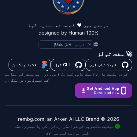
جرمنی میں ❤️ کے ساتھ بنایا گیا
100% designed by Human
Language
🚀 مفت ٹولز
ڈیسک ٹاپ ایپ
CLI ٹول
فگما پلگ ان
کراس پلیٹ فارم ڈیسک ٹاپ، کمانڈ لائن، اور پس منظر کو ہٹانے
کے لیے ڈیزائن پلگ ان
Get Android App
Download now
© rembg.com, an Arken AI LLC Brand
2026
حیثیت
بلاگ
سروس کی شرائط
رازداری کی پالیسی
رابطہ
اکثر پوچھے گئے سوالات