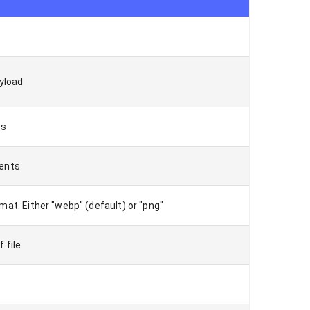
ayload
ts
vents
at. Either "webp" (default) or "png"
 file