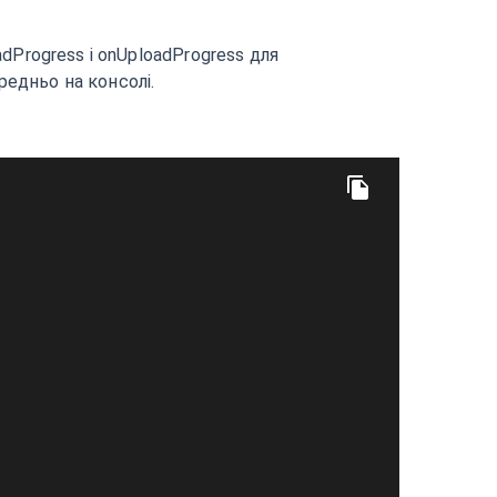
dProgress і onUploadProgress для
редньо на консолі.