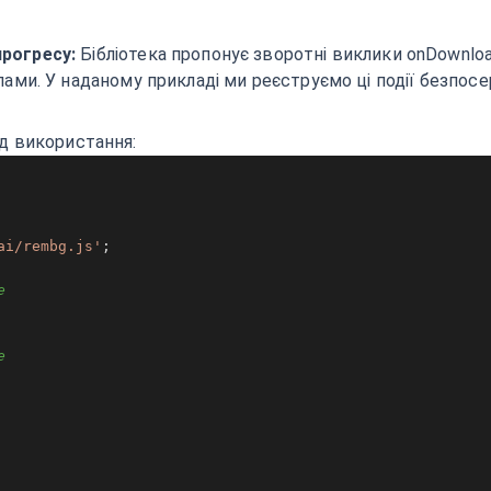
рогресу:
Бібліотека пропонує зворотні виклики onDownloa
лами. У наданому прикладі ми реєструємо ці події безпосе
д використання:
ai/rembg.js'
e
e