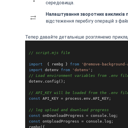
середовища.
Налаштування зворотних викликів п
відстеження перебігу операцій з фай
Тепер давайте детальніше розглянемо прикла
// script.mjs file
import
  { rembg } 
from
'@remove-background-
import
 dotenv 
from
'dotenv'
// Load environment variables from .env fil
dotenv.
config
();

// API_KEY will be loaded from the .env fil
const
API_KEY
 = process.
env
.
API_KEY
;

// log upload and download progress
const
 onDownloadProgress = 
console
.
log
const
 onUploadProgress = 
console
.
log
rembg
({
