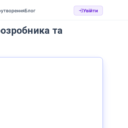
оутворення
Блог
Увійти
розробника та