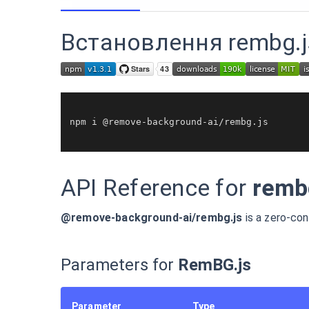
Встановлення rembg.j
npm i @remove-background-ai/rembg.
js
API Reference for
remb
@remove-background-ai/rembg.js
is a zero-con
Parameters for
RemBG.js
Parameter
Type