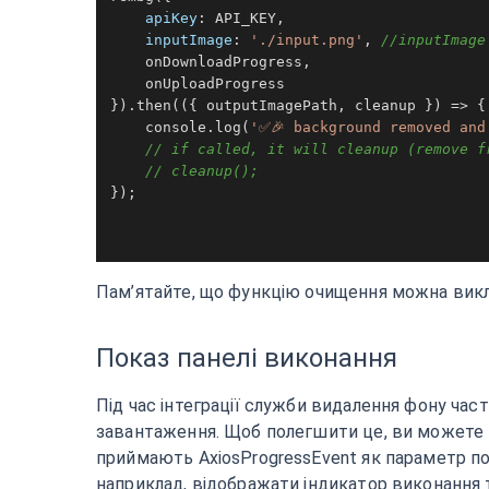
apiKey
: 
API_KEY
,

inputImage
: 
'./input.png'
, 
//inputImage
    onDownloadProgress,

    onUploadProgress

}).
then
(
(
{ outputImagePath, cleanup }
) =>
 {

console
.
log
(
'✅🎉 background removed and
// if called, it will cleanup (remove f
// cleanup();
});

Пам’ятайте, що функцію очищення можна викли
Показ панелі виконання
Під час інтеграції служби видалення фону час
завантаження. Щоб полегшити це, ви можете в
приймають AxiosProgressEvent як параметр под
наприклад, відображати індикатор виконання 