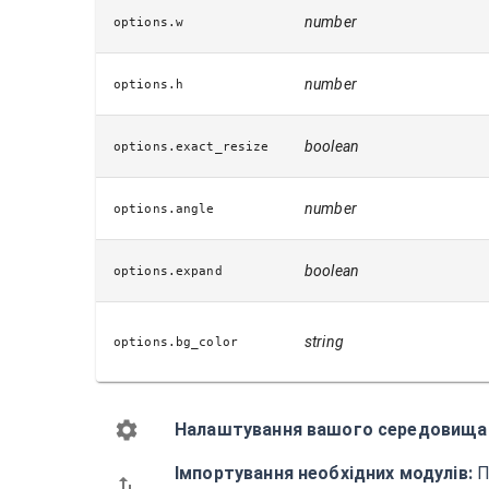
number
options.w
number
options.h
boolean
options.exact_resize
number
options.angle
boolean
options.expand
string
options.bg_color
Налаштування вашого середовища
Імпортування необхідних модулів:
П