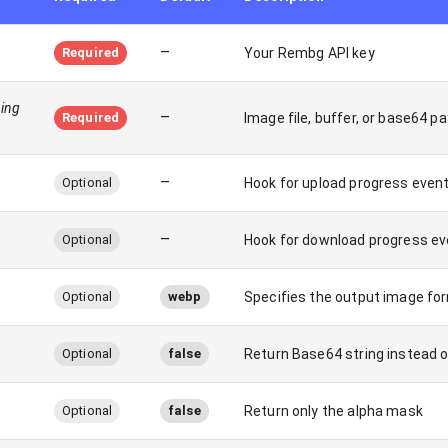
–
Required
Your Rembg API key
ring
–
Required
Image file, buffer, or base64 p
–
Optional
Hook for upload progress even
–
Optional
Hook for download progress e
Optional
webp
Specifies the output image form
Optional
false
Return Base64 string instead of
Optional
false
Return only the alpha mask