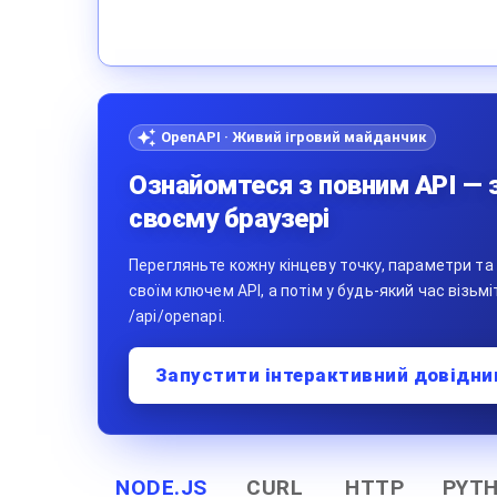
OpenAPI · Живий ігровий майданчик
Ознайомтеся з повним API — з
своєму браузері
Перегляньте кожну кінцеву точку, параметри та в
своїм ключем API, а потім у будь-який час візьм
/api/openapi.
Запустити інтерактивний довідни
NODE.JS
CURL
HTTP
PYT