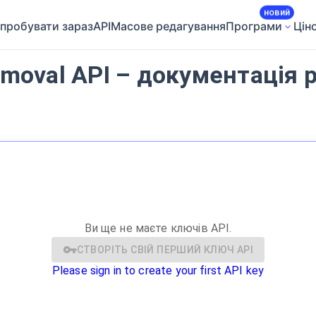
новий
пробувати зараз
API
Масове редагування
Програми
Цін
moval API – документація 
Ви ще не маєте ключів API.
СТВОРІТЬ СВІЙ ПЕРШИЙ КЛЮЧ API
Please sign in to create your first API key