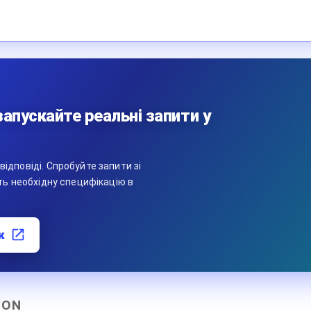
апускайте реальні запити у
ідповіді. Спробуйте запити зі
іть необхідну специфікацію в
к
HON