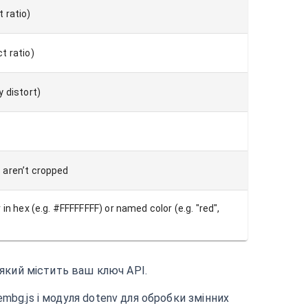
 ratio)
t ratio)
 distort)
 aren’t cropped
in hex (e.g. #FFFFFFFF) or named color (e.g. "red",
 який містить ваш ключ API.
embg.js і модуля dotenv для обробки змінних