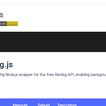
s
g.js
fig Node.js wrapper for the free Rembg API, enabling backgro
Required
Default
Description