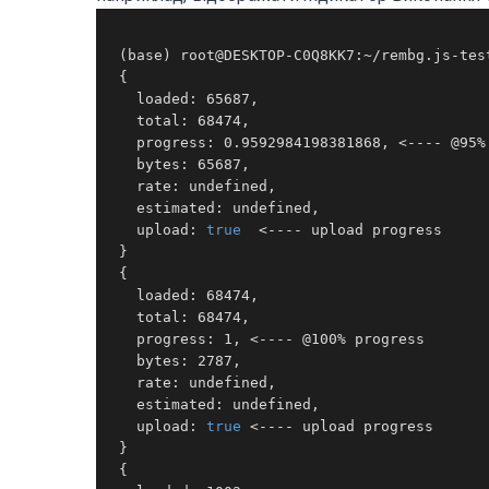
 (base) root@DESKTOP-C0Q8KK7:~/rembg.js-tes
 {

   loaded: 65687,

   total: 68474,

   progress: 0.9592984198381868, <---- @95% 
   bytes: 65687,

   rate: undefined,

   estimated: undefined,

   upload: 
true
  <---- upload progress

 }

 {

   loaded: 68474,

   total: 68474,

   progress: 1, <---- @100% progress 

   bytes: 2787,

   rate: undefined,

   estimated: undefined,

   upload: 
true
 <---- upload progress 

 }

 {
