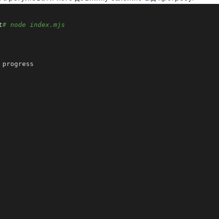
t
# node index.mjs
progress 
