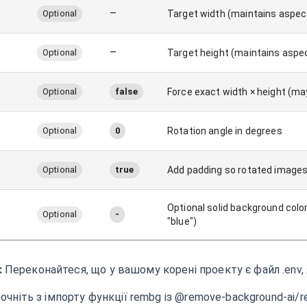
–
Optional
Target width (maintains aspect
–
Optional
Target height (maintains aspec
Optional
false
Force exact width × height (may
Optional
0
Rotation angle in degrees
Optional
true
Add padding so rotated images
Optional solid background color 
Optional
-
"blue")
:
Переконайтеся, що у вашому корені проекту є файл .env,
очніть з імпорту функції rembg із @remove-background-ai/r