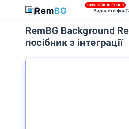
100% БЕЗКОШТОВНО
Rem
BG
Видалити фон
С
RemBG Background Re
посібник з інтеграції