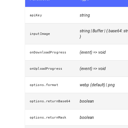
string
apiKey
string | Buffer | { base64: st
inputImage
}
(event) => void
onDownloadProgress
(event) => void
onUploadProgress
webp (default) | png
options.format
boolean
options.returnBase64
boolean
options.returnMask