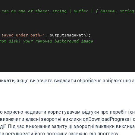
 can be one of these: string | Buffer | { base64: string
 saved under path='
, outputImagePath);

rom disk) your removed background image
кати, якщо ви хочете видалити оброблене зображення з 
то корисно надавати користувачам відгуки про перебіг їх
изначити власні зворотні виклики onDownloadProgress і o
ії. Під час виконання запиту ці зворотні виклики виклика
та регулювати його довжину залежно від прогресу.