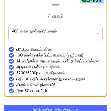
சேமி -90%
—
/ மாதம்
400 அகற்றுதல்கள் / மாதம்
—
பிரீமியம் கிளவுட் சர்வர்
ISO சான்றளிக்கப்பட்ட கிளவுட் (ஜெர்மனி)
AI பயிற்சிக்கு தரவு எதுவும் பயன்படுத்தப்படவில்லை
அதிவேக பின்னணி நீக்கம்
5200*5200px படத் தீர்மானம்
புதிய AI பதிப்புகளுக்கான இலவச அணுகல்!
விளம்பரங்கள் இலவசம்!
RemBG பட எடிட்டர்
பிரீமியத்திற்கு பதிவு செய்யவும்