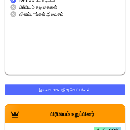
RemBG பட எடிட்டர்
பிரீமியம் சலுகைகள்
விளம்பரங்கள் இலவசம்
இலவசமாக பதிவு செய்யுங்கள்
பிரீமியம் உறுப்பினர்