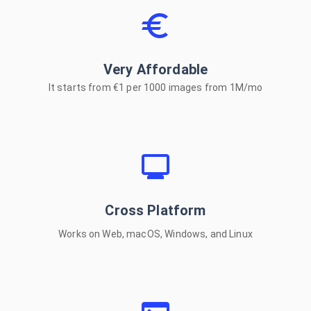
VIEW ON GITHUB
Very Affordable
COPY NPM INSTALL
It starts from €1 per 1000 images from 1M/mo
5200*5200px Images
Cross Platform
Under 6s!
Works on Web, macOS, Windows, and Linux
Outstanding accuracy
With flexible editing