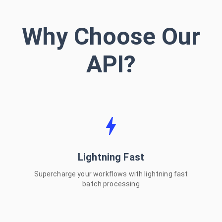
Why Choose Our
macOS
Windows
API?
Intel Mac
Linux (x64)
Linux (ARM64)
Lightning Fast
CLI Tool
Supercharge your workflows with lightning fast
batch processing
Open Source & Free
Install via npm or download from GitHub