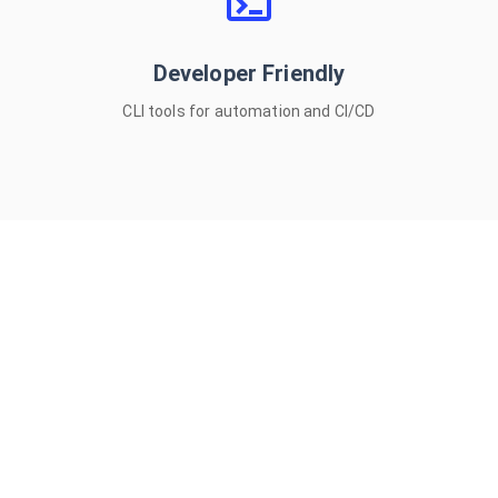
Supported platforms:
Developer Friendly
macOS • Windows • Linux • CLI
CLI tools for automation and CI/CD