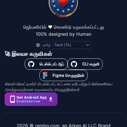
ஜெர்மனியில் ❤️ கொண்டு உருவாக்கப்பட்டது
100% designed by Human
Language
🚀 இலவச கருவிகள்
டெஸ்க்டாப் ஆப்
CLI கருவி
Figma செருகுநிரல்
கிராஸ்-பிளாட்ஃபார்ம் டெஸ்க்டாப், கட்டளை வரி, மற்றும் பின்னணியை
அகற்றுவதற்கான வடிவமைப்பு செருகுநிரல்கள்
Get Android App
Download now
2026
© rembg.com, an Arken AI LLC Brand