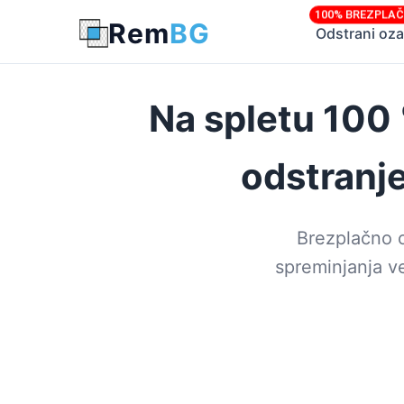
100% BREZPLA
Rem
BG
Odstrani oza
Na spletu 10
odstranj
Brezplačno o
spreminjanja ve