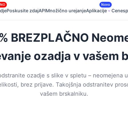
ČNO
Novo
dje
Poskusite zdaj
API
Množično urejanje
Aplikacije
Cene
sp
0 % BREZPLAČNO Neomej
evanje ozadja v vašem b
dstranite ozadje s slike v spletu – neomejena 
likosti, brez prijave. Takojšnja odstranitev pro
vašem brskalniku.