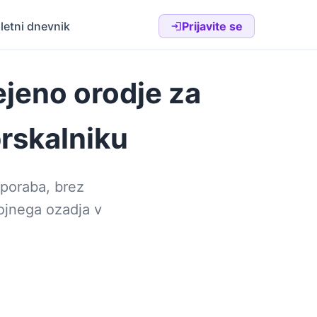
letni dnevnik
Prijavite se
eno orodje za
rskalniku
uporaba, brez
sojnega ozadja v