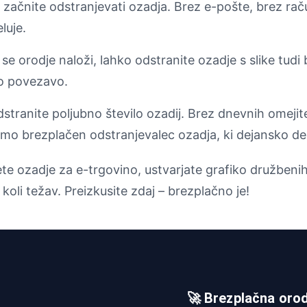
 začnite odstranjevati ozadja. Brez e-pošte, brez rač
luje.
 se orodje naloži, lahko odstranite ozadje s slike tudi
no povezavo.
stranite poljubno število ozadij. Brez dnevnih omeji
Samo brezplačen odstranjevalec ozadja, ki dejansko del
jete ozadje za e-trgovino, ustvarjate grafiko družbeni
koli težav. Preizkusite zdaj – brezplačno je!
🚀 Brezplačna oro