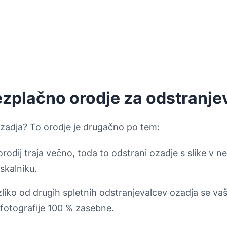
rezplačno orodje za odstranj
ozadja? To orodje je drugačno po tem:
rodij traja večno, toda to odstrani ozadje s slike v n
skalniku.
zliko od drugih spletnih odstranjevalcev ozadja se vaše
fotografije 100 % zasebne.