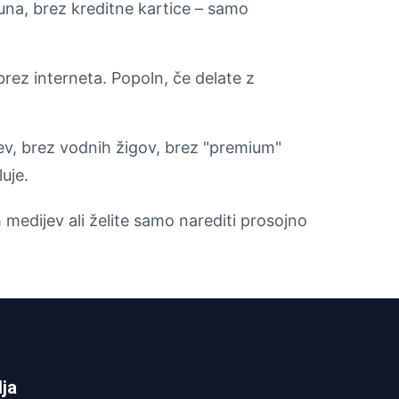
una, brez kreditne kartice – samo
 brez interneta. Popoln, če delate z
tev, brez vodnih žigov, brez "premium"
uje.
h medijev ali želite samo narediti prosojno
dja