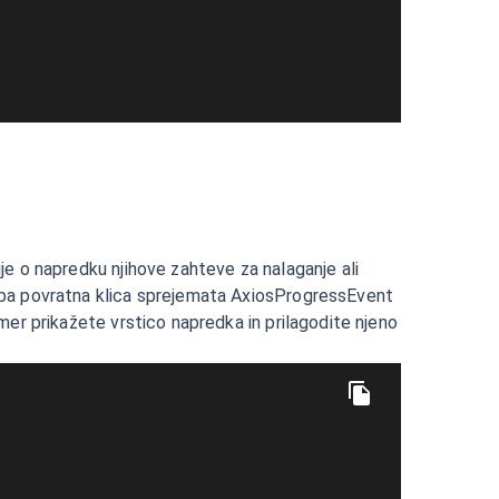
.
je o napredku njihove zahteve za nalaganje ali
 Oba povratna klica sprejemata AxiosProgressEvent
mer prikažete vrstico napredka in prilagodite njeno