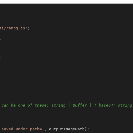
ai/rembg.js'
e
e
 can be one of these: string | Buffer | { base64: string
 saved under path='
, outputImagePath);
