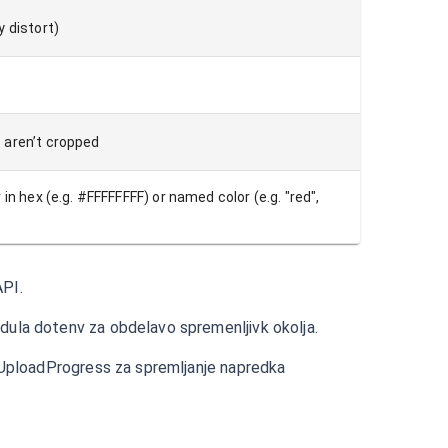
 distort)
 aren’t cropped
in hex (e.g. #FFFFFFFF) or named color (e.g. "red",
API.
ula dotenv za obdelavo spremenljivk okolja.
nUploadProgress za spremljanje napredka