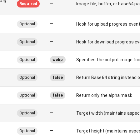
ring
–
Required
Image file, buffer, or base64 p
–
Optional
Hook for upload progress even
–
Optional
Hook for download progress e
Optional
webp
Specifies the output image form
Optional
false
Return Base64 string instead of
Optional
false
Return only the alpha mask
–
Optional
Target width (maintains aspect
–
Optional
Target height (maintains aspec