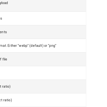
ayload
ts
vents
at. Either "webp" (default) or "png"
 file
 ratio)
t ratio)