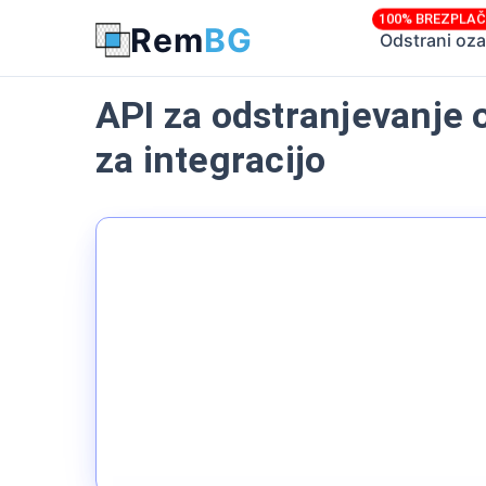
100% BREZPLA
Rem
BG
Odstrani oza
API za odstranjevanje 
za integracijo