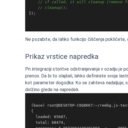
// if called, it will cleanup (remove f
// cleanup();
});

Ne pozabite, da lahko funkcijo čiščenja pokličete, č
Prikaz vrstice napredka
Pri integraciji storitve odstranjevanja v ozadju j
prenos. Da bi to olajšali, lahko definirate svoja
kot parameter dogodka. Ko se zahteva nadaljuje, se 
dolžino glede na napredek.
 (base) root@DESKTOP-C0Q8KK7:~/rembg.js-tes
 {

   loaded: 65687,

   total: 68474,
