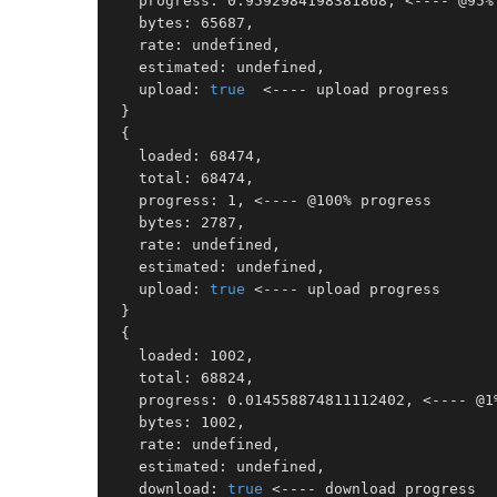
   progress: 0.9592984198381868, <---- @95% 
   bytes: 65687,

   rate: undefined,

   estimated: undefined,

   upload: 
true
  <---- upload progress

 }

 {

   loaded: 68474,

   total: 68474,

   progress: 1, <---- @100% progress 

   bytes: 2787,

   rate: undefined,

   estimated: undefined,

   upload: 
true
 <---- upload progress 

 }

 {

   loaded: 1002,

   total: 68824,

   progress: 0.014558874811112402, <---- @1%
   bytes: 1002,

   rate: undefined,

   estimated: undefined,

   download: 
true
 <---- download progress 
