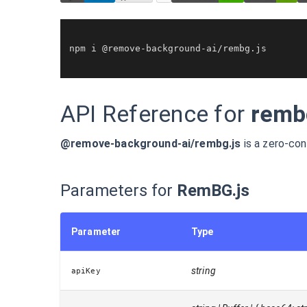
npm i @remove-background-ai/rembg.
js
API Reference for
remb
@remove-background-ai/rembg.js
is a zero-con
Parameters for
RemBG.js
Parameter
Type
string
apiKey