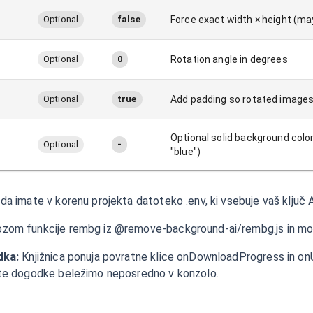
Optional
false
Force exact width × height (may
Optional
0
Rotation angle in degrees
Optional
true
Add padding so rotated images
Optional solid background color 
Optional
-
"blue")
da imate v korenu projekta datoteko .env, ki vsebuje vaš ključ 
ozom funkcije rembg iz @remove-background-ai/rembg.js in mod
dka:
Knjižnica ponuja povratne klice onDownloadProgress in o
 te dogodke beležimo neposredno v konzolo.