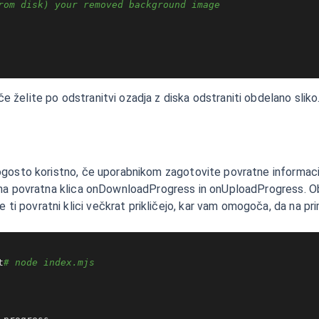
rom disk) your removed background image
e želite po odstranitvi ozadja z diska odstraniti obdelano sliko
e pogosto koristno, če uporabnikom zagotovite povratne informaci
 lastna povratna klica onDownloadProgress in onUploadProgress.
ti povratni klici večkrat prikličejo, kar vam omogoča, da na pri
t
# node index.mjs