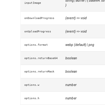
string | Buffer | { base64: st
inputImage
}
(event) => void
onDownloadProgress
(event) => void
onUploadProgress
webp (default) | png
options.format
boolean
options.returnBase64
boolean
options.returnMask
number
options.w
number
options.h