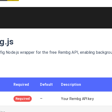
g.js
fig Node.js wrapper for the free Rembg API, enabling backgro
Required
Default
Description
–
Required
Your Rembg API key