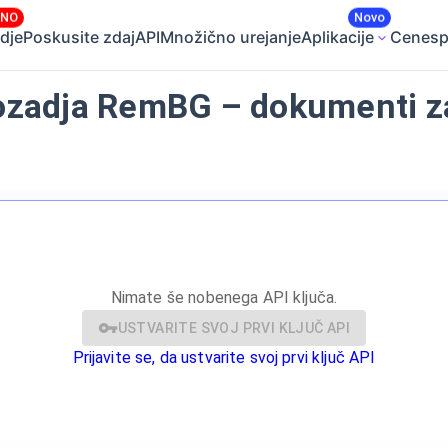
ČNO
Novo
dje
Poskusite zdaj
API
Množično urejanje
Aplikacije
Cene
sp
ozadja RemBG – dokumenti za 
Nimate še nobenega API ključa.
USTVARITE SVOJ PRVI KLJUČ API
Prijavite se, da ustvarite svoj prvi ključ API