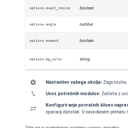
boolean
options.exact_resize
number
options.angle
boolean
options.expand
string
options.bg_color
Nastavitev vašega okolja:
Zagotovite, 
Uvoz potrebnih modulov:
Začnite z uv
Konfiguriranje povratnih klicev napre
operacij datotek. V navedenem primeru
Zdaj pa si podrobneje oglejmo vzorec uporabe: