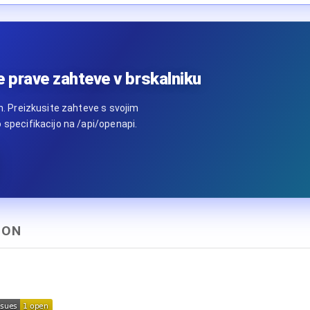
e prave zahteve v brskalniku
ih. Preizkusite zahteve s svojim
 specifikacijo na /api/openapi.
HON