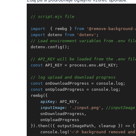
// script.mjs file
import
  { rembg } 
from
'@remove-background-
import
 dotenv 
from
'dotenv'
// Load environment variables from .env fil
dotenv.
config
();

// API_KEY will be loaded from the .env fil
const
API_KEY
 = process.
env
.
API_KEY
;

// log upload and download progress
const
 onDownloadProgress = 
console
.
log
const
 onUploadProgress = 
console
.
log
rembg
({

apiKey
: 
API_KEY
,

inputImage
: 
'./input.png'
, 
//inputImage
    onDownloadProgress,

    onUploadProgress

}).
then
(
(
{ outputImagePath, cleanup }
) =>
 {

console
.
log
(
'✅🎉 background removed and