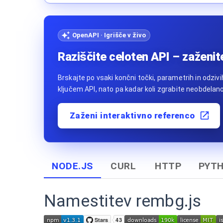
OpenAPI · Igrišče v živo
Raziščite celoten API – zaženit
Brskajte po vsaki končni točki, parametrih in odziv
ključem API, nato pa kadar koli zgrabite neobdelano
Zaženi interaktivno referenco
NODE.JS
CURL
HTTP
PYT
Namestitev rembg.js