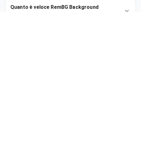
Quanto è veloce RemBG Background
Remover?
Quanti crediti gratuiti ricevo al mese?
Quanto costa al mese la rimozione dello
sfondo RemBG?
Quali sono i vantaggi di RemBG rispetto a
Remove.bg?
Posso utilizzare RemBG per foto di prodotti e
cataloghi di e-commerce?
RemBG utilizza le mie immagini per addestrare