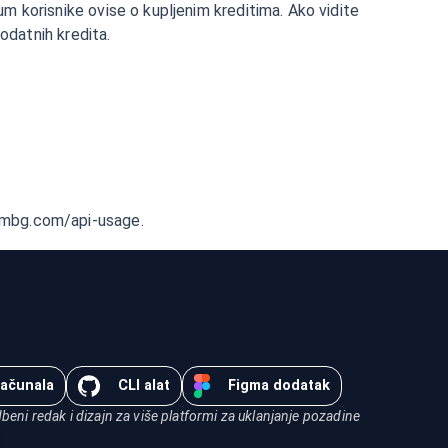
um korisnike ovise o kupljenim kreditima. Ako vidite
dodatnih kredita.
rembg.com/api-usage.
računala
CLI alat
Figma dodatak
eni redak i dizajn za više platformi za uklanjanje pozadine