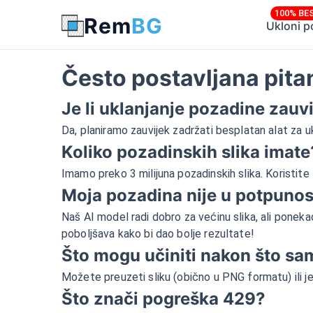
100% BE
Rem
BG
Ukloni p
Često postavljana pita
Je li uklanjanje pozadine zauv
Da, planiramo zauvijek zadržati besplatan alat za u
Koliko pozadinskih slika imate
Imamo preko 3 milijuna pozadinskih slika. Koristite 
Moja pozadina nije u potpunos
Naš AI model radi dobro za većinu slika, ali ponekad
poboljšava kako bi dao bolje rezultate!
Što mogu učiniti nakon što sam
Možete preuzeti sliku (obično u PNG formatu) ili je 
Što znači pogreška 429?