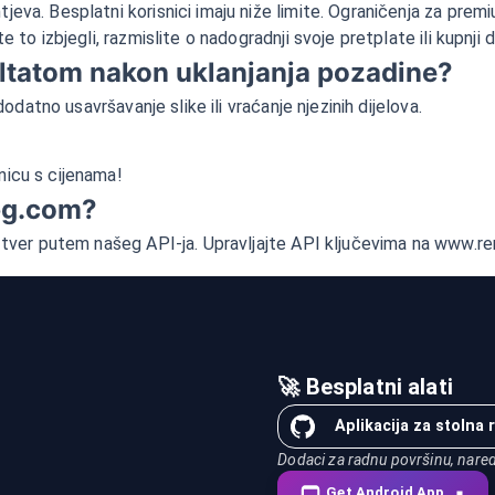
eva. Besplatni korisnici imaju niže limite. Ograničenja za premi
 to izbjegli, razmislite o nadogradnji svoje pretplate ili kupnji 
ultatom nakon uklanjanja pozadine?
dodatno usavršavanje slike ili vraćanje njezinih dijelova.
nicu s cijenama!
mbg.com?
softver putem našeg API-ja. Upravljajte API ključevima na www.
🚀 Besplatni alati
Aplikacija za stolna 
Dodaci za radnu površinu, naredb
Get Android App