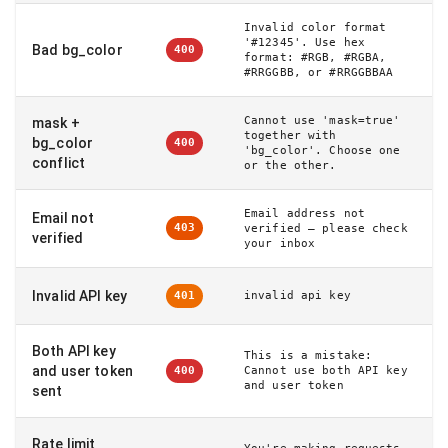
Invalid color format
'#12345'. Use hex
Bad bg_color
400
format: #RGB, #RGBA,
#RRGGBB, or #RRGGBBAA
Cannot use 'mask=true'
mask +
together with
bg_color
400
'bg_color'. Choose one
conflict
or the other.
Email address not
Email not
403
verified – please check
verified
your inbox
Invalid API key
invalid api key
401
Both API key
This is a mistake:
and user token
Cannot use both API key
400
and user token
sent
Rate limit