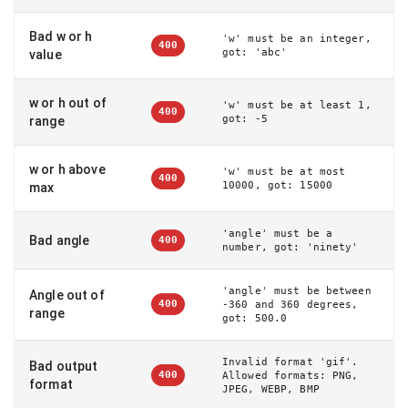
Bad w or h
'w' must be an integer,
400
got: 'abc'
value
w or h out of
'w' must be at least 1,
400
got: -5
range
w or h above
'w' must be at most
400
10000, got: 15000
max
'angle' must be a
Bad angle
400
number, got: 'ninety'
'angle' must be between
Angle out of
400
-360 and 360 degrees,
range
got: 500.0
Invalid format 'gif'.
Bad output
400
Allowed formats: PNG,
format
JPEG, WEBP, BMP