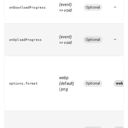
(event)
–
Optional
onDownloadProgress
=> void
(event)
–
Optional
onUploadProgress
=> void
webp
(default)
Optional
webp
options.format
| png