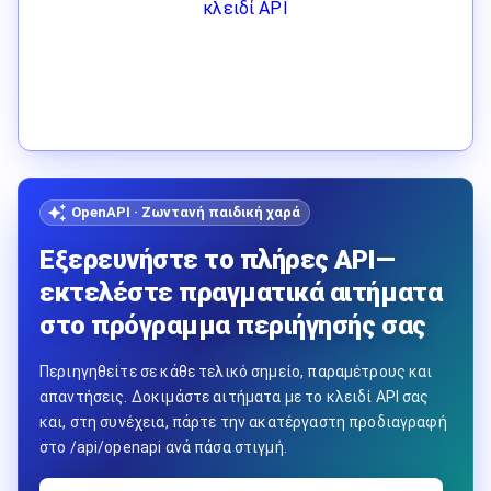
κλειδί API
OpenAPI · Ζωντανή παιδική χαρά
Εξερευνήστε το πλήρες API—
εκτελέστε πραγματικά αιτήματα
στο πρόγραμμα περιήγησής σας
Περιηγηθείτε σε κάθε τελικό σημείο, παραμέτρους και
απαντήσεις. Δοκιμάστε αιτήματα με το κλειδί API σας
και, στη συνέχεια, πάρτε την ακατέργαστη προδιαγραφή
στο /api/openapi ανά πάσα στιγμή.