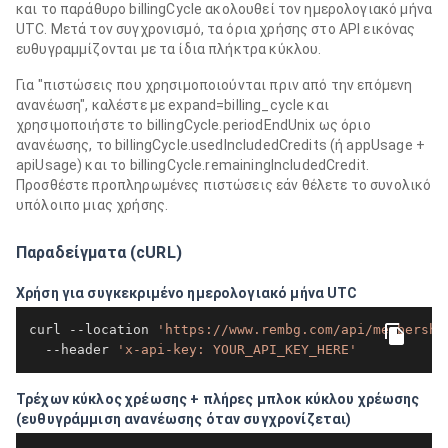
και το παράθυρο billingCycle ακολουθεί τον ημερολογιακό μήνα
UTC. Μετά τον συγχρονισμό, τα όρια χρήσης στο API εικόνας
ευθυγραμμίζονται με τα ίδια πλήκτρα κύκλου.
Για "πιστώσεις που χρησιμοποιούνται πριν από την επόμενη
ανανέωση", καλέστε με expand=billing_cycle και
χρησιμοποιήστε το billingCycle.periodEndUnix ως όριο
ανανέωσης, το billingCycle.usedIncludedCredits (ή appUsage +
apiUsage) και το billingCycle.remainingIncludedCredit.
Προσθέστε προπληρωμένες πιστώσεις εάν θέλετε το συνολικό
υπόλοιπο μιας χρήσης.
Παραδείγματα (cURL)
Χρήση για συγκεκριμένο ημερολογιακό μήνα UTC
curl --location 
'https://www.rembg.com/api/membershi
  --header 
'x-api-key: YOUR_API_KEY_HERE'
Τρέχων κύκλος χρέωσης + πλήρες μπλοκ κύκλου χρέωσης
(ευθυγράμμιση ανανέωσης όταν συγχρονίζεται)