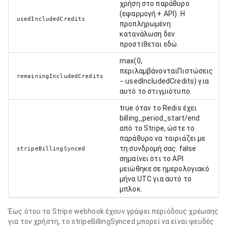
χρήση στο παράθυρο
(εφαρμογή + API). Η
usedIncludedCredits
προπληρωμένη
κατανάλωση δεν
προστίθεται εδώ.
max(0,
περιλαμβάνονταιΠιστώσεις
remainingIncludedCredits
− usedIncludedCredits) για
αυτό το στιγμιότυπο.
true όταν το Redis έχει
billing_period_start/end
από το Stripe, ώστε το
παράθυρο να ταιριάζει με
τη συνδρομή σας. false
stripeBillingSynced
σημαίνει ότι το API
μειώθηκε σε ημερολογιακό
μήνα UTC για αυτό το
μπλοκ.
Έως ότου τα Stripe webhook έχουν γράψει περιόδους χρέωσης
για τον χρήστη, το stripeBillingSynced μπορεί να είναι ψευδές