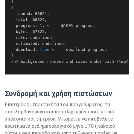
 }

 {

   loaded: 68824,

   total: 68824,

   progress: 1, <---- @100% progress 

   bytes: 67822,

   rate: undefined,

   estimated: undefined,

   download: 
true
 <---- download progress

 }

 ✅🎉 background removed and saved under path=/tmp/rem
Συνδρομή και χρήση πιστώσεων
Επιστρέφει την ετικέτα του προγράμματος, τα
περιλαμβανόμενα και προπληρωμένα πιστωτικά
υπόλοιπα και τη χρήση. Μπορείτε να υποβάλετε
ερωτήματα ανά ημερολογιακό μήνα UTC (παλαιού
τύπου), ανά περίοδο χρέωσης ευθυγραμμισμένη με