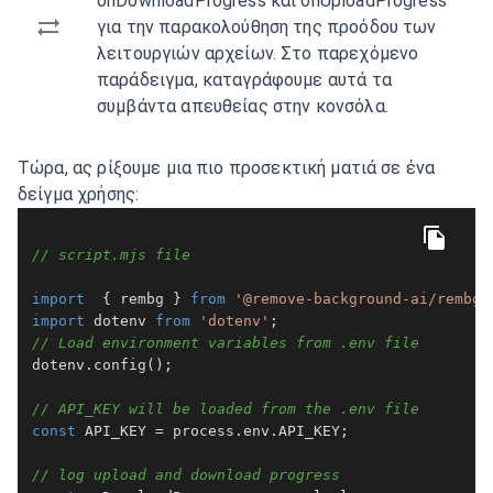
onDownloadProgress και onUploadProgress
για την παρακολούθηση της προόδου των
λειτουργιών αρχείων. Στο παρεχόμενο
παράδειγμα, καταγράφουμε αυτά τα
συμβάντα απευθείας στην κονσόλα.
Τώρα, ας ρίξουμε μια πιο προσεκτική ματιά σε ένα
δείγμα χρήσης:
// script.mjs file
import
  { rembg } 
from
'@remove-background-ai/rembg.
import
 dotenv 
from
'dotenv'
// Load environment variables from .env file
dotenv.
config
();

// API_KEY will be loaded from the .env file
const
API_KEY
 = process.
env
.
API_KEY
;

// log upload and download progress