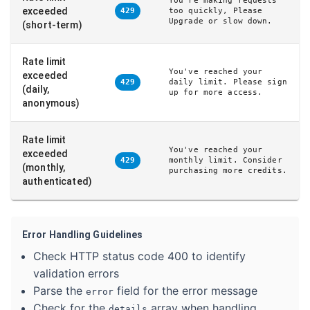
You're making requests
exceeded
too quickly, Please
429
Upgrade or slow down.
(short-term)
Rate limit
You've reached your
exceeded
daily limit. Please sign
429
(daily,
up for more access.
anonymous)
Rate limit
You've reached your
exceeded
monthly limit. Consider
429
(monthly,
purchasing more credits.
authenticated)
Error Handling Guidelines
Check HTTP status code 400 to identify
validation errors
Parse the
field for the error message
error
Check for the
array when handling
details