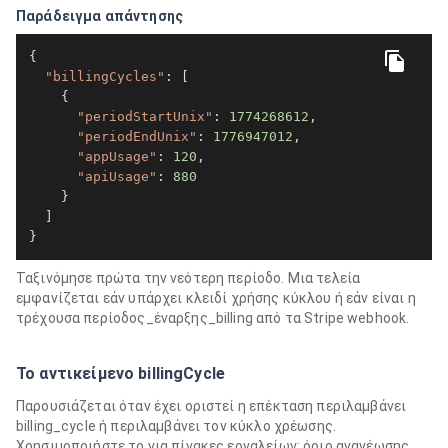
Παράδειγμα απάντησης
{

"billingCycles"
: [

    {

"periodStartUnix"
: 
1774268612
,

"periodEndUnix"
: 
1776947012
,

"appUsage"
: 
120
,

"apiUsage"
: 
880
    }

  ]

}
Ταξινόμησε πρώτα την νεότερη περίοδο. Μια τελεία
εμφανίζεται εάν υπάρχει κλειδί χρήσης κύκλου ή εάν είναι η
τρέχουσα περίοδος_έναρξης_billing από τα Stripe webhook.
Το αντικείμενο billingCycle
Παρουσιάζεται όταν έχει οριστεί η επέκταση περιλαμβάνει
billing_cycle ή περιλαμβάνει τον κύκλο χρέωσης.
Χρησιμοποιήστε το για πίνακες εργαλείων: όριο ανανέωσης,