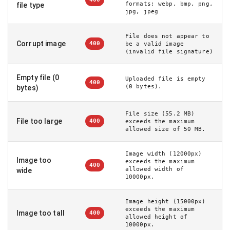
formats: webp, bmp, png,
file type
jpg, jpeg
File does not appear to
Corrupt image
400
be a valid image
(invalid file signature)
Empty file (0
Uploaded file is empty
400
(0 bytes).
bytes)
File size (55.2 MB)
File too large
400
exceeds the maximum
allowed size of 50 MB.
Image width (12000px)
Image too
exceeds the maximum
400
allowed width of
wide
10000px.
Image height (15000px)
exceeds the maximum
Image too tall
400
allowed height of
10000px.