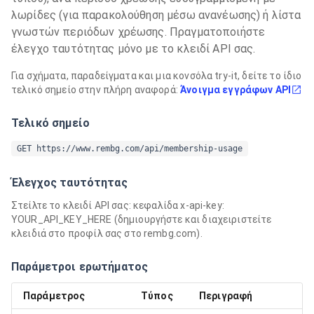
λωρίδες (για παρακολούθηση μέσω ανανέωσης) ή λίστα
γνωστών περιόδων χρέωσης. Πραγματοποιήστε
έλεγχο ταυτότητας μόνο με το κλειδί API σας.
Για σχήματα, παραδείγματα και μια κονσόλα try-it, δείτε το ίδιο
τελικό σημείο στην πλήρη αναφορά:
Άνοιγμα εγγράφων API
Τελικό σημείο
GET https://www.rembg.com/api/membership-usage
Έλεγχος ταυτότητας
Στείλτε το κλειδί API σας: κεφαλίδα x-api-key:
YOUR_API_KEY_HERE (δημιουργήστε και διαχειριστείτε
κλειδιά στο προφίλ σας στο rembg.com).
Παράμετροι ερωτήματος
Παράμετρος
Τύπος
Περιγραφή