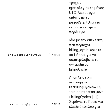
τρέχων
ημερολογιακός μήνας
UTC. Λειτουργεί
επίσης με το
periodStartUnix για
ένα συγκεκριμένο
παράθυρο.
Ίδιο με την επέκταση
που περιέχει
billing_cycle: ορίστε
1 / true
σε 1 ή true για να
includeBillingCycle
συμπεριλάβετε το
αντικείμενο
billingCycle.
Αποκλειστική
λειτουργία:
listBillingCycles=1 ή
true επιστρέφει μόνο
{ billingCycles: [...] }.
Σαρώνει το Redis για
1 / true
listBillingCycles
κλειδιά κύκλου για