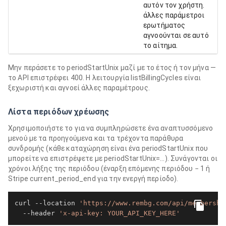
αυτόν τον χρήστη.
άλλες παράμετροι
ερωτήματος
αγνοούνται σε αυτό
το αίτημα.
Μην περάσετε το periodStartUnix μαζί με το έτος ή τον μήνα —
το API επιστρέφει 400. Η λειτουργία listBillingCycles είναι
ξεχωριστή και αγνοεί άλλες παραμέτρους.
Λίστα περιόδων χρέωσης
Χρησιμοποιήστε το για να συμπληρώσετε ένα αναπτυσσόμενο
μενού με τα προηγούμενα και τα τρέχοντα παράθυρα
συνδρομής (κάθε καταχώρηση είναι ένα periodStartUnix που
μπορείτε να επιστρέψετε με periodStartUnix=…). Συνάγονται οι
χρόνοι λήξης της περιόδου (έναρξη επόμενης περιόδου − 1 ή
Stripe current_period_end για την ενεργή περίοδο).
curl --location 
'https://www.rembg.com/api/membershi
  --header 
'x-api-key: YOUR_API_KEY_HERE'