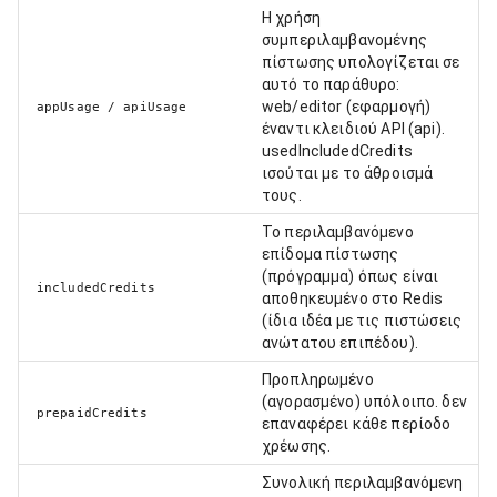
Η χρήση
συμπεριλαμβανομένης
πίστωσης υπολογίζεται σε
αυτό το παράθυρο:
web/editor (εφαρμογή)
appUsage / apiUsage
έναντι κλειδιού API (api).
usedIncludedCredits
ισούται με το άθροισμά
τους.
Το περιλαμβανόμενο
επίδομα πίστωσης
(πρόγραμμα) όπως είναι
includedCredits
αποθηκευμένο στο Redis
(ίδια ιδέα με τις πιστώσεις
ανώτατου επιπέδου).
Προπληρωμένο
(αγορασμένο) υπόλοιπο. δεν
prepaidCredits
επαναφέρει κάθε περίοδο
χρέωσης.
Συνολική περιλαμβανόμενη