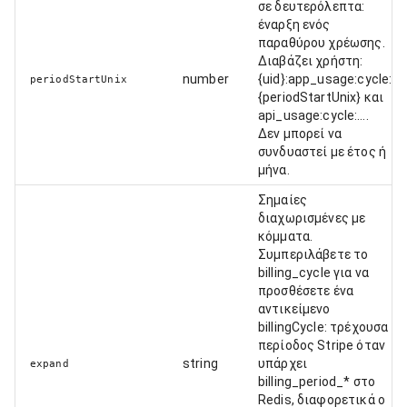
σε δευτερόλεπτα:
έναρξη ενός
παραθύρου χρέωσης.
Διαβάζει χρήστη:
number
{uid}:app_usage:cycle:
periodStartUnix
{periodStartUnix} και
api_usage:cycle:….
Δεν μπορεί να
συνδυαστεί με έτος ή
μήνα.
Σημαίες
διαχωρισμένες με
κόμματα.
Συμπεριλάβετε το
billing_cycle για να
προσθέσετε ένα
αντικείμενο
billingCycle: τρέχουσα
περίοδος Stripe όταν
string
υπάρχει
expand
billing_period_* στο
Redis, διαφορετικά ο