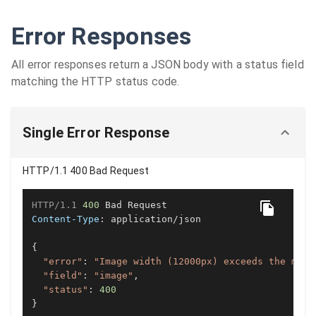
Error Responses
All error responses return a JSON body with a status field
matching the HTTP status code.
Single Error Response
HTTP/1.1 400 Bad Request
HTTP/1.1
400
Content-Type
: 
application/json

{

"error"
: 
"Image width (12000px) exceeds the maxi
"field"
: 
"image"
,

"status"
: 
400
}