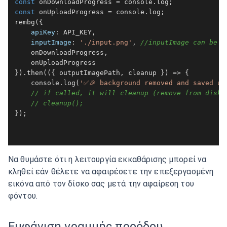
const
 onDownloadProgress = 
console
.
log
const
 onUploadProgress = 
console
.
log
rembg
({

apiKey
: 
API_KEY
,

inputImage
: 
'./input.png'
, 
//inputImage can be o
    onDownloadProgress,

    onUploadProgress

}).
then
(
(
{ outputImagePath, cleanup }
) =>
 {

console
.
log
(
'✅🎉 background removed and saved un
// if called, it will cleanup (remove from disk)
// cleanup();
});

Να θυμάστε ότι η λειτουργία εκκαθάρισης μπορεί να
κληθεί εάν θέλετε να αφαιρέσετε την επεξεργασμένη
εικόνα από τον δίσκο σας μετά την αφαίρεση του
φόντου.
Εμφάνιση γραμμής προόδου