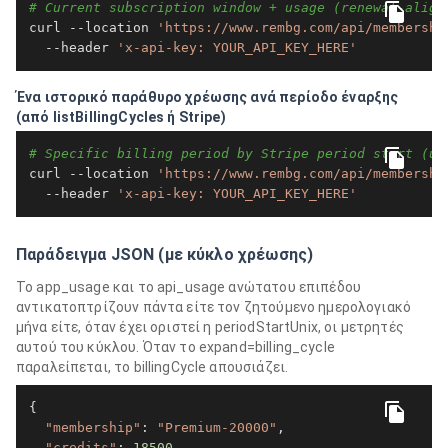
# Current subscription window + usage (renewal-align
curl --location 
'https://www.rembg.com/api/membershi
  --header 
'x-api-key: YOUR_API_KEY_HERE'
Ένα ιστορικό παράθυρο χρέωσης ανά περίοδο έναρξης
(από listBillingCycles ή Stripe)
# Specific billing period by Stripe period start (un
curl --location 
'https://www.rembg.com/api/membershi
  --header 
'x-api-key: YOUR_API_KEY_HERE'
Παράδειγμα JSON (με κύκλο χρέωσης)
Το app_usage και το api_usage ανώτατου επιπέδου
αντικατοπτρίζουν πάντα είτε τον ζητούμενο ημερολογιακό
μήνα είτε, όταν έχει οριστεί η periodStartUnix, οι μετρητές
αυτού του κύκλου. Όταν το expand=billing_cycle
παραλείπεται, το billingCycle απουσιάζει.
{

"membership"
: 
"Premium-20000"
,

"credits"
: 
18500
,
