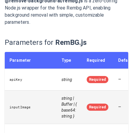
@remove-background-ai/rembg.js
is a zero-config
Node.js wrapper for the free Rembg API, enabling
background removal with simple, customizable
parameters.
Parameters for
RemBG.js
Parameter
Type
Required
Defaul
–
string
Required
apiKey
string |
Buffer | {
–
Required
inputImage
base64:
string }