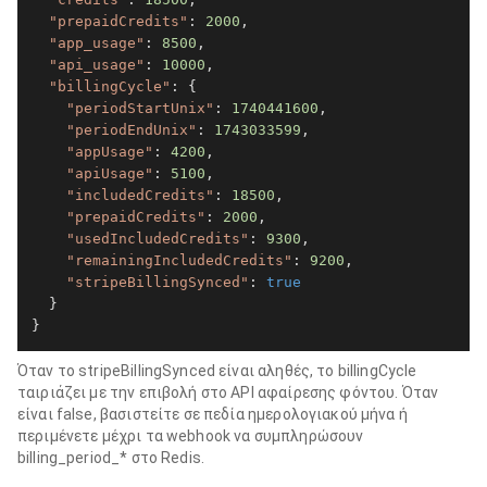
"prepaidCredits"
: 
2000
,

"app_usage"
: 
8500
,

"api_usage"
: 
10000
,

"billingCycle"
: {

"periodStartUnix"
: 
1740441600
,

"periodEndUnix"
: 
1743033599
,

"appUsage"
: 
4200
,

"apiUsage"
: 
5100
,

"includedCredits"
: 
18500
,

"prepaidCredits"
: 
2000
,

"usedIncludedCredits"
: 
9300
,

"remainingIncludedCredits"
: 
9200
,

"stripeBillingSynced"
: 
true
  }

}
Όταν το stripeBillingSynced είναι αληθές, το billingCycle
ταιριάζει με την επιβολή στο API αφαίρεσης φόντου. Όταν
είναι false, βασιστείτε σε πεδία ημερολογιακού μήνα ή
περιμένετε μέχρι τα webhook να συμπληρώσουν
billing_period_* στο Redis.