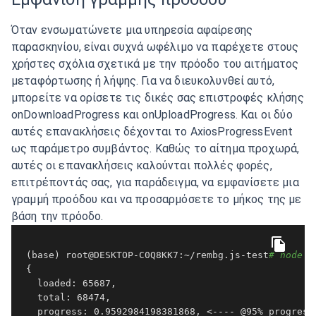
Όταν ενσωματώνετε μια υπηρεσία αφαίρεσης
παρασκηνίου, είναι συχνά ωφέλιμο να παρέχετε στους
χρήστες σχόλια σχετικά με την πρόοδο του αιτήματος
μεταφόρτωσης ή λήψης. Για να διευκολυνθεί αυτό,
μπορείτε να ορίσετε τις δικές σας επιστροφές κλήσης
onDownloadProgress και onUploadProgress. Και οι δύο
αυτές επανακλήσεις δέχονται το AxiosProgressEvent
ως παράμετρο συμβάντος. Καθώς το αίτημα προχωρά,
αυτές οι επανακλήσεις καλούνται πολλές φορές,
επιτρέποντάς σας, για παράδειγμα, να εμφανίσετε μια
γραμμή προόδου και να προσαρμόσετε το μήκος της με
βάση την πρόοδο.
 (base) root@DESKTOP-C0Q8KK7:~/rembg.js-test
# node i
 {

   loaded: 65687,

   total: 68474,

   progress: 0.9592984198381868, <---- @95% progress 