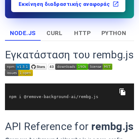
Εκκίνηση διαδραστικής αναφοράς
NODE.JS
CURL
HTTP
PYTHON
Εγκατάσταση του rembg.js
npm i @remove-background-ai/rembg.
js
API Reference for
rembg.js