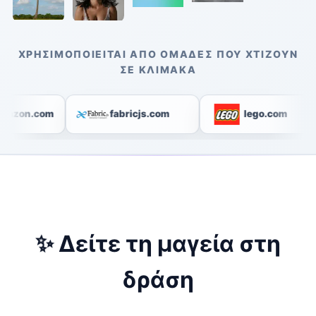
ΧΡΗΣΙΜΟΠΟΙΕΊΤΑΙ ΑΠΌ ΟΜΆΔΕΣ ΠΟΥ ΧΤΊΖΟΥΝ
ΣΕ ΚΛΊΜΑΚΑ
azon.com
fabricjs.com
lego.com
Δείτε τη μαγεία στη
✨
δράση