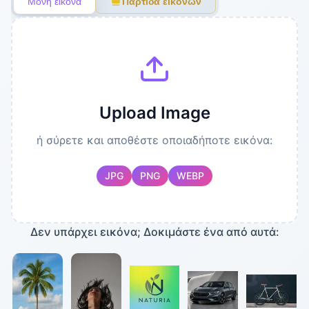
Μονή εικόνα
Παρτίδα εικόνων
Χρώμα φόντου
Περισσότερες
Διαφανές
Χρώμα φόντου
ρυθμίσεις
Έξοδος
Upload Image
ή σύρετε και αποθέστε οποιαδήποτε εικόνα:
JPG
PNG
WEBP
Δεν υπάρχει εικόνα; Δοκιμάστε ένα από αυτά: