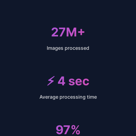
31M+
31M+
Images processed
⚡ 4 sec
Average processing time
97%