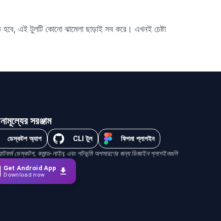
রতে হবে, এই টুলটি কোনো ঝামেলা ছাড়াই সব করে। এখনই চেষ্টা
নামূল্যের সরঞ্জাম
ডেস্কটপ অ্যাপ
CLI টুল
ফিগমা প্লাগইন
ল্যাটফর্ম ডেস্কটপ, কমান্ড-লাইন, এবং পটভূমি অপসারণের জন্য ডিজাইন প্লাগইনগুলি
Get Android App
Download now