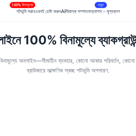
100% বিনামূল্যে
নতুন
পটভূমি সরান
এখনই চেষ্টা করুন
API
বাল্ক সম্পাদনা
অ্যাপস
মূল্য
ব্লগ
াইনে 100% বিনামূল্যে ব্যাকগ্রাউন
 বিনামূল্যে অনলাইন—সীমাহীন ব্যবহার, কোনো আকার পরিবর্তন, কো
ব্রাউজারে তাত্ক্ষণিক স্বচ্ছ পটভূমি অপসারণ.