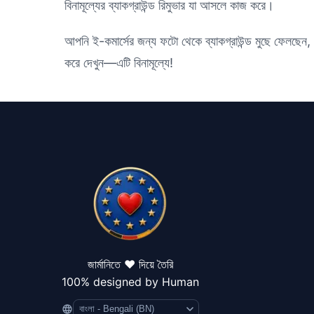
বিনামূল্যের ব্যাকগ্রাউন্ড রিমুভার যা আসলে কাজ করে।
আপনি ই-কমার্সের জন্য ফটো থেকে ব্যাকগ্রাউন্ড মুছে ফেলছেন, সো
করে দেখুন—এটি বিনামূল্যে!
জার্মানিতে ❤️ দিয়ে তৈরি
100% designed by Human