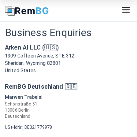
Rem
BG
Business Enquiries
Arken AI LLC (🇺🇸)
1309 Coffeen Avenue, STE 312
Sheridan, Wyoming 82801
United States
RemBG Deutschland 🇩🇪
Marwen Trabelsi
Schönstraße 51
13086 Berlin
Deutschland
USt-IdNr.: DE321779978