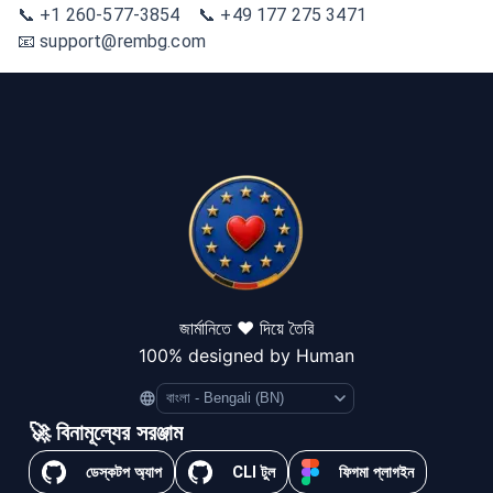
📞 +1 260-577-3854 📞 +49 177 275 3471
📧 support@rembg.com
জার্মানিতে ❤️ দিয়ে তৈরি
100% designed by Human
Language
🚀 বিনামূল্যের সরঞ্জাম
ডেস্কটপ অ্যাপ
CLI টুল
ফিগমা প্লাগইন