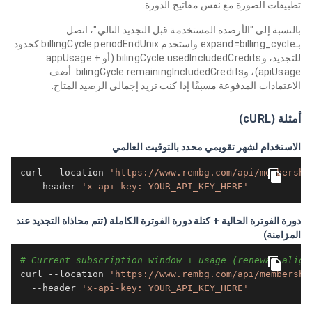
تطبيقات الصورة مع نفس مفاتيح الدورة.
بالنسبة إلى "الأرصدة المستخدمة قبل التجديد التالي"، اتصل
بـexpand=billing_cycle واستخدم billingCycle.periodEndUnix كحدود
للتجديد، وbilingCycle.usedIncludedCredits (أو appUsage +
apiUsage)، وbilingCycle.remainingIncludedCredits. أضف
الاعتمادات المدفوعة مسبقًا إذا كنت تريد إجمالي الرصيد المتاح.
أمثلة (cURL)
الاستخدام لشهر تقويمي محدد بالتوقيت العالمي
curl --location 
'https://www.rembg.com/api/membershi
  --header 
'x-api-key: YOUR_API_KEY_HERE'
دورة الفوترة الحالية + كتلة دورة الفوترة الكاملة (تتم محاذاة التجديد عند
المزامنة)
# Current subscription window + usage (renewal-align
curl --location 
'https://www.rembg.com/api/membershi
  --header 
'x-api-key: YOUR_API_KEY_HERE'