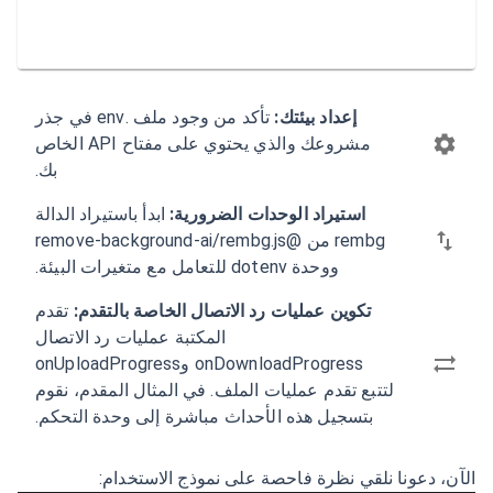
إعداد بيئتك:
تأكد من وجود ملف .env في جذر
مشروعك والذي يحتوي على مفتاح API الخاص
بك.
استيراد الوحدات الضرورية:
ابدأ باستيراد الدالة
rembg من @remove-background-ai/rembg.js
ووحدة dotenv للتعامل مع متغيرات البيئة.
تكوين عمليات رد الاتصال الخاصة بالتقدم:
تقدم
المكتبة عمليات رد الاتصال
onDownloadProgress وonUploadProgress
لتتبع تقدم عمليات الملف. في المثال المقدم، نقوم
بتسجيل هذه الأحداث مباشرة إلى وحدة التحكم.
الآن، دعونا نلقي نظرة فاحصة على نموذج الاستخدام: