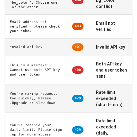
bg_color
400
'bg_color'. Choose one
conflict
or the other.
Email address not
Email not
403
verified – please check
verified
your inbox
Invalid API key
invalid api key
401
Both API key
This is a mistake:
and user token
Cannot use both API key
400
and user token
sent
Rate limit
You're making requests
exceeded
too quickly, Please
429
Upgrade or slow down.
(short-term)
Rate limit
You've reached your
exceeded
daily limit. Please sign
429
(daily,
up for more access.