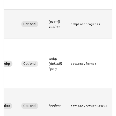
(event)
–
Optional
onUploadProgress
=> void
webp
webp
Optional
(default)
options.format
| png
false
Optional
boolean
options.returnBase64