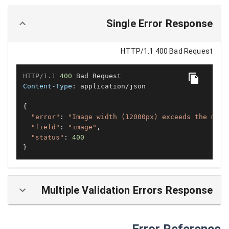
Single Error Response
HTTP/1.1 400 Bad Request
HTTP/1.1
400
Content-Type
: 
application/json

{

"error"
: 
"Image width (12000px) exceeds the maxi
"field"
: 
"image"
,

"status"
: 
400
}
Multiple Validation Errors Response
Error Reference