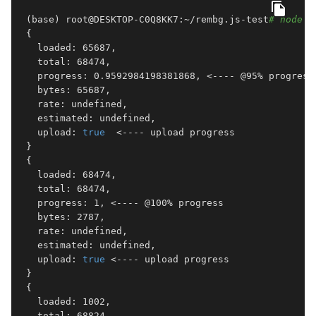
 (base) root@DESKTOP-C0Q8KK7:~/rembg.js-test
# node i
 {

   loaded: 65687,

   total: 68474,

   progress: 0.9592984198381868, <---- @95% progress 
   bytes: 65687,

   rate: undefined,

   estimated: undefined,

   upload: 
true
  <---- upload progress

 }

 {

   loaded: 68474,

   total: 68474,

   progress: 1, <---- @100% progress 

   bytes: 2787,

   rate: undefined,

   estimated: undefined,

   upload: 
true
 <---- upload progress 

 }

 {

   loaded: 1002,

   total: 68824,
