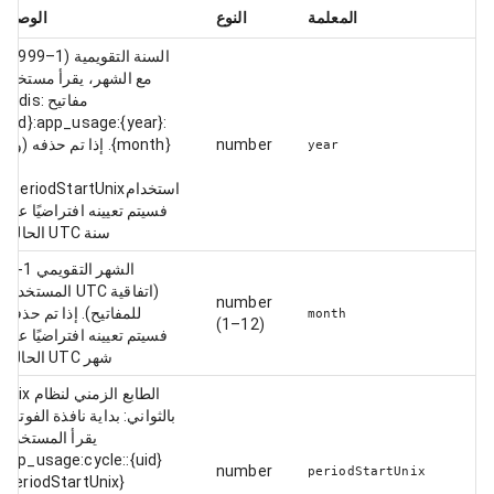
المعلمة
النوع
الوصف
السنة التقويمية (1–9999).
مع الشهر، يقرأ مستخدم
مفاتيح Redis:
{uid}:app_usage:{year}:
number
{month}. إذا تم حذفه (ولم
year
يتم
استخدامperiodStartUnix)،
فسيتم تعيينه افتراضيًا على
سنة UTC الحالية.
الشهر التقويمي 1-12
(اتفاقية UTC المستخدمة
number
للمفاتيح). إذا تم حذفه،
month
(1–12)
فسيتم تعيينه افتراضيًا على
شهر UTC الحالي.
الطابع الزمني لنظام Unix
بالثواني: بداية نافذة الفوترة.
يقرأ المستخدم:
{uid}:app_usage:cycle:
number
periodStartUnix
{periodStartUnix}