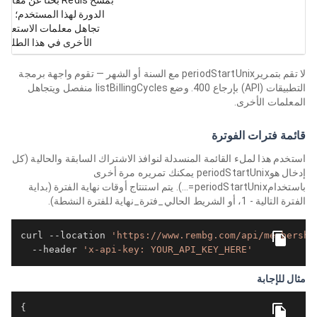
الدورة لهذا المستخدم؛ يتم
تجاهل معلمات الاستعلام
الأخرى في هذا الطلب.
لا تقم بتمريرperiodStartUnix مع السنة أو الشهر — تقوم واجهة برمجة
التطبيقات (API) بإرجاع 400. وضع listBillingCycles منفصل ويتجاهل
المعلمات الأخرى.
قائمة فترات الفوترة
استخدم هذا لملء القائمة المنسدلة لنوافذ الاشتراك السابقة والحالية (كل
إدخال هوperiodStartUnix يمكنك تمريره مرة أخرى
باستخدامperiodStartUnix=...). يتم استنتاج أوقات نهاية الفترة (بداية
الفترة التالية - 1، أو الشريط الحالي_فترة_نهاية للفترة النشطة).
curl --location 
'https://www.rembg.com/api/membershi
  --header 
'x-api-key: YOUR_API_KEY_HERE'
مثال للإجابة
{
