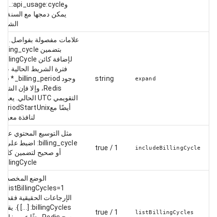
وapi_usage:cycle:.... لا
يمكن دمجها مع السنة أو
الشهر.
علامات مفصولة بفواصل. قم
بتضمين billing_cycle
لإضافة كائن billingCycle:
فترة الشريط الحالية عند
string
وجود billing_period_* في
expand
Redis، وإلا فإن الشهر
التقويمي UTC الحالي. يعمل
أيضًا معperiodStartUnix
لنافذة معينة.
مثل التوسيع المحتوي على
billing_cycle: اضبط على 1
1 / true
includeBillingCycle
أو صحيح لتضمين كائن
billingCycle.
الوضع المخصص:
listBillingCycles=1 أو
الإرجاعات الحقيقية فقط {
billingCycles: [...] }. يقوم
1 / true
listBillingCycles
بمسح Redis بحثًا عن مفاتيح