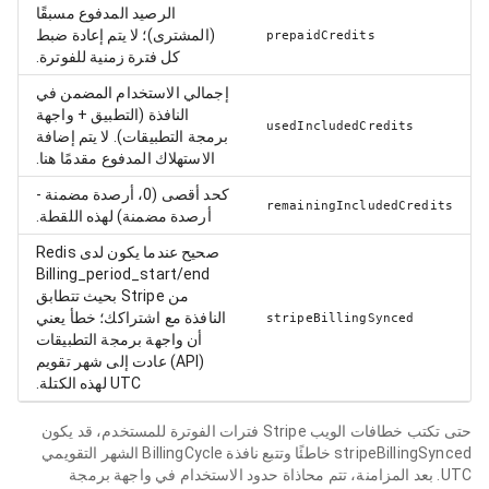
الرصيد المدفوع مسبقًا
(المشترى)؛ لا يتم إعادة ضبط
prepaidCredits
كل فترة زمنية للفوترة.
إجمالي الاستخدام المضمن في
النافذة (التطبيق + واجهة
usedIncludedCredits
برمجة التطبيقات). لا يتم إضافة
الاستهلاك المدفوع مقدمًا هنا.
كحد أقصى (0، أرصدة مضمنة -
remainingIncludedCredits
أرصدة مضمنة) لهذه اللقطة.
صحيح عندما يكون لدى Redis
Billing_period_start/end
من Stripe بحيث تتطابق
النافذة مع اشتراكك؛ خطأ يعني
stripeBillingSynced
أن واجهة برمجة التطبيقات
(API) عادت إلى شهر تقويم
UTC لهذه الكتلة.
حتى تكتب خطافات الويب Stripe فترات الفوترة للمستخدم، قد يكون
stripeBillingSynced خاطئًا وتتبع نافذة BillingCycle الشهر التقويمي
UTC. بعد المزامنة، تتم محاذاة حدود الاستخدام في واجهة برمجة