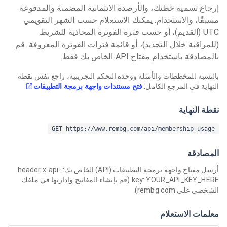
إرجاع تسمية خطتك، والأرصدة الائتمانية المضمنة والمدفوعة
مسبقًا، والاستخدام. يمكنك الاستعلام حسب الشهر التقويمي
UTC (القديم)، أو حسب فترة الفوترة المحاذية للشريط
(للمراقبة خلال التجديد)، أو قائمة فترات الفوترة المعروفة. قم
بالمصادقة باستخدام مفتاح API الخاص بك فقط.
بالنسبة للمخططات والأمثلة ووحدة التحكم التجريبية، راجع نفس نقطة
النهاية في المرجع الكامل:
فتح مستندات واجهة برمجة التطبيقات
نقطة النهاية
GET https://www.rembg.com/api/membership-usage
المصادقة
أرسل مفتاح واجهة برمجة التطبيقات (API) الخاص بك: header x-api-
key: YOUR_API_KEY_HERE (قم بإنشاء المفاتيح وإدارتها في ملفك
الشخصي على rembg.com).
معلمات الاستعلام