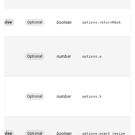
false
Optional
boolean
options.returnMask
–
Optional
number
options.w
–
Optional
number
options.h
false
Optional
boolean
options.exact_resize