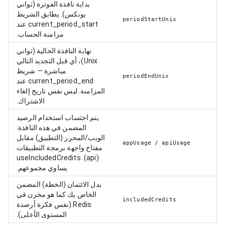
بداية نافذة الفوترة (ثواني
يونكس). يطابق الشريط
periodStartUnix
current_period_start عند
مزامنة الحساب.
نهاية النافذة الحالية (ثواني
Unix)، أي قبل التجديد التالي
مباشرة — شريط
periodEndUnix
current_period_end عند
المزامنة. ليس نفس تاريخ إلغاء
الاشتراك.
يتم احتساب استخدام الرصيد
المضمن في هذه النافذة:
الويب/المحرر (التطبيق) مقابل
appUsage / apiUsage
مفتاح واجهة برمجة التطبيقات
(api). useIncludedCredits
يساوي مجموعهم.
بدل الائتمان (الخطة) المضمن
الخاص بك كما هو مخزن في
includedCredits
Redis (نفس فكرة أرصدة
المستوى الأعلى).