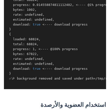
   progress: 0.014558874811112402, <---- @1% progress
   bytes: 1002,

   rate: undefined,

   estimated: undefined,

   download: 
true
 <---- download progress 

 }

 {

   loaded: 68824,

   total: 68824,

   progress: 1, <---- @100% progress 

   bytes: 67822,

   rate: undefined,

   estimated: undefined,

   download: 
true
 <---- download progress

 }

 ✅🎉 background removed and saved under path=/tmp/rem
استخدام العضوية والأرصدة