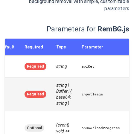
background removal with simple, customizable
parameters.
Parameters for
RemBG.js
Default
Required
Type
Parameter
–
Required
string
apiKey
string |
Buffer | {
–
Required
inputImage
base64:
string }
(event)
–
Optional
onDownloadProgress
=> void