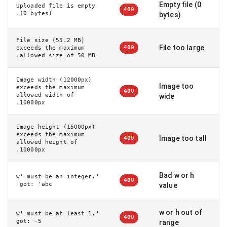
Empty file (0
Uploaded file is empty
400
(0 bytes).
bytes)
File size (55.2 MB)
File too large
400
exceeds the maximum
allowed size of 50 MB.
Image width (12000px)
Image too
exceeds the maximum
400
allowed width of
wide
10000px.
Image height (15000px)
exceeds the maximum
Image too tall
400
allowed height of
10000px.
Bad w or h
'w' must be an integer,
400
got: 'abc'
value
w or h out of
'w' must be at least 1,
400
got: -5
range