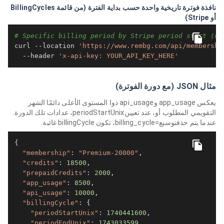
نافذة فوترة تاريخية واحدة حسب بداية الفترة (من قائمة BillingCycles
أو Stripe)
# Specific billing period by Stripe period start (un
curl --location 
'https://www.rembg.com/api/membershi
  --header 
'x-api-key: YOUR_API_KEY_HERE'
مثال JSON (مع دورة الفوترة)
يعكس app_usage وapi_usage ذوا المستوى الأعلى دائمًا الشهر
التقويمي المطلوب أو، عند تعيينperiodStartUnix، عدادات تلك الدورة.
عندما يتم حذفتوسيع=billing_cycle، تكون billingCycle غائبة.
{

"membership"
: 
"Premium-20000"
,

"credits"
: 
18500
,

"prepaidCredits"
: 
2000
,

"app_usage"
: 
8500
,

"api_usage"
: 
10000
,

"billingCycle"
: {

"periodStartUnix"
: 
1740441600
,

"periodEndUnix"
: 
1743033599
,
