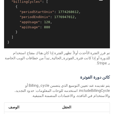
"billingCycles"
: [

    {

"periodStartUnix"
: 
1774268612
,

"periodEndUnix"
: 
1776947012
,

"appUsage"
: 
120
,

"apiUsage"
: 
880
    }

  ]

}
تم فرز الفترة الأحدث أولاً. تظهر الفترة إذا كان هناك مفتاح استخدام
للدورة أو إذا كانت فترة_الفوترة_الحالية_تبدأ من خطافات الويب الخاصة
بـ Stripe.
كائن دورة الفوترة
يتم تقديمه عند تعيين التوسيع الذي يتضمن Billing_cycle أو
includeBillingCycle. استخدمه للوحات المعلومات: حدود التجديد،
والاستخدام في النافذة، والاعتمادات المضمنة المتبقية.
الحقل
الوصف