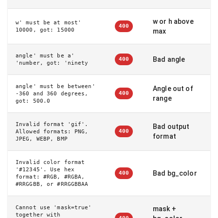
w or h above
'w' must be at most
400
10000, got: 15000
max
'angle' must be a
Bad angle
400
number, got: 'ninety'
'angle' must be between
Angle out of
400
-360 and 360 degrees,
range
got: 500.0
Invalid format 'gif'.
Bad output
400
Allowed formats: PNG,
format
JPEG, WEBP, BMP
Invalid color format
'#12345'. Use hex
Bad bg_color
400
format: #RGB, #RGBA,
#RRGGBB, or #RRGGBBAA
Cannot use 'mask=true'
mask +
together with