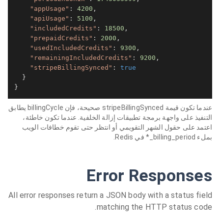
"appUsage"
: 
4200
,

"apiUsage"
: 
5100
,

"includedCredits"
: 
18500
,

"prepaidCredits"
: 
2000
,

"usedIncludedCredits"
: 
9300
,

"remainingIncludedCredits"
: 
9200
,

"stripeBillingSynced"
: 
true
  }

}
عندما تكون قيمة stripeBillingSynced صحيحة، فإن billingCycle يطابق
التنفيذ على واجهة برمجة تطبيقات إزالة الخلفية. عندما تكون خاطئة،
اعتمد على حقول الشهر التقويمي أو انتظر حتى تقوم خطافات الويب
بملء billing_period_* في Redis.
Error Responses
All error responses return a JSON body with a status field
matching the HTTP status code.