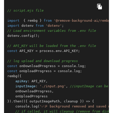
// script.mjs file
import
  { rembg } 
from
'@remove-background-ai/rembg.
import
 dotenv 
from
'dotenv'
// Load environment variables from .env file
dotenv.
config
();

// API_KEY will be loaded from the .env file
const
API_KEY
 = process.
env
.
API_KEY
;

// log upload and download progress
const
 onDownloadProgress = 
console
.
log
const
 onUploadProgress = 
console
.
log
rembg
({

apiKey
: 
API_KEY
,

inputImage
: 
'./input.png'
, 
//inputImage can be o
    onDownloadProgress,

    onUploadProgress

}).
then
(
(
{ outputImagePath, cleanup }
) =>
 {

console
.
log
(
'✅🎉 background removed and saved un
// if called, it will cleanup (remove from disk)