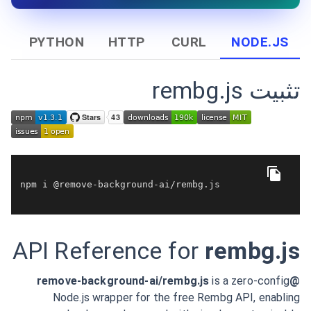
PYTHON
HTTP
CURL
NODE.JS
تثبيت rembg.js
npm i @remove-background-ai/rembg.
js
API Reference for
rembg.js
is a zero-config
@remove-background-ai/rembg.js
Node.js wrapper for the free Rembg API, enabling