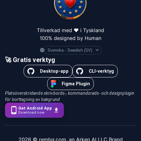
Tillverkad med ❤️ i Tyskland
100% designed by Human
Language
🚀 Gratis verktyg
Desktop-app
CLI-verktyg
Figma Plugin
Platsöverskridande skrivbords-, kommandorads- och designplugin
för borttagning av bakgrund
Get Android App
Download now
2026
© rembg.com, an Arken AI LLC Brand