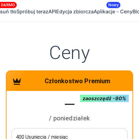
A DARMO
Nowy
suń tło
Spróbuj teraz
API
Edycja zbiorcza
Aplikacje
Ceny
Bl
Ceny
Członkostwo Premium
zaoszczędź -90%
—
/ poniedziałek
400 Usunięcia / miesiąc