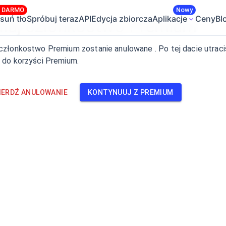
A DARMO
Nowy
suń tło
Spróbuj teraz
API
Edycja zbiorcza
Aplikacje
Ceny
Bl
luj członkostwo Premium
członkostwo Premium zostanie anulowane . Po tej dacie utraci
 do korzyści Premium.
IERDŹ ANULOWANIE
KONTYNUUJ Z PREMIUM