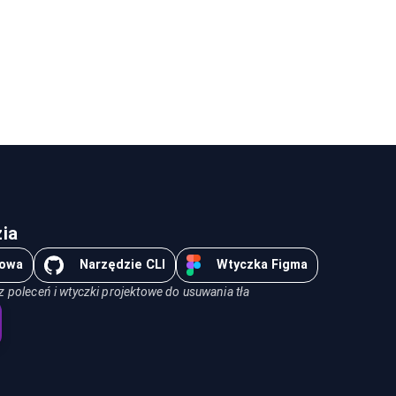
ia
rowa
Narzędzie CLI
Wtyczka Figma
z poleceń i wtyczki projektowe do usuwania tła