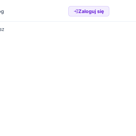
og
Zaloguj się
sz