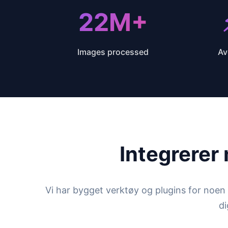
31M+
30M+
Images processed
Av
Integrerer
Vi har bygget verktøy og plugins for noe
di