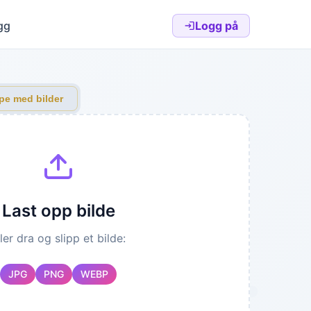
gg
Logg på
pe med bilder
Flere innstillinger
Utgang
nsfarge
Last opp bilde
ller dra og slipp et bilde:
JPG
PNG
WEBP