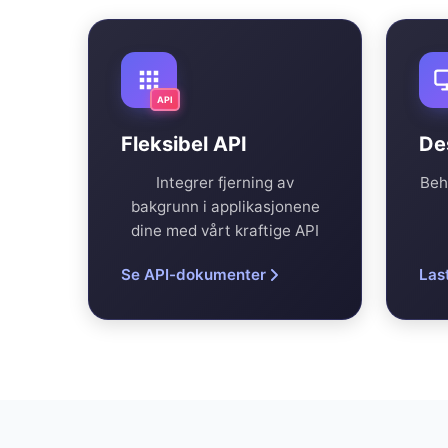
API
Fleksibel API
De
Integrer fjerning av
Beh
bakgrunn i applikasjonene
dine med vårt kraftige API
Se API-dokumenter
Las