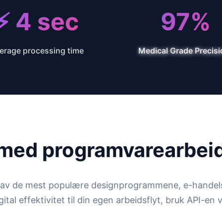
⚡ 4 sec
97%
erage processing time
Medical Grade Precisi
 med programvarearbeid
n av de mest populære designprogrammene, e-handels
gital effektivitet til din egen arbeidsflyt, bruk API-en 