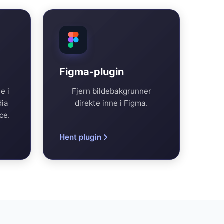
Figma-plugin
e i
Fjern bildebakgrunner
dia
direkte inne i Figma.
ce.
Hent plugin