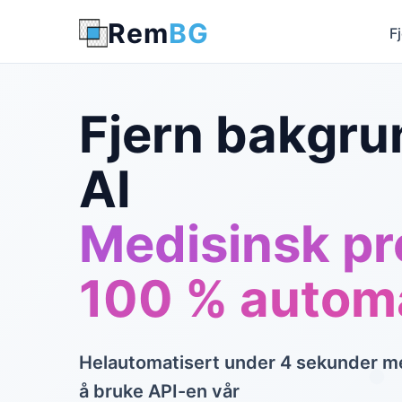
Rem
BG
F
Fjern bakgr
AI
Medisinsk pr
100 % automa
Helautomatisert under 4 sekunder med
å bruke API-en vår