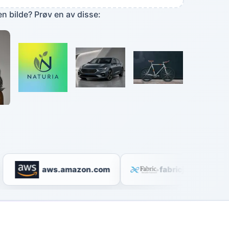
en bilde? Prøv en av disse:
aws.amazon.com
fabricjs.com