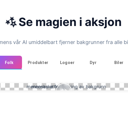
✨
Se magien i aksjon
mens vår AI umiddelbart fjerner bakgrunner fra alle bi
Folk
Produkter
Logoer
Dyr
Biler