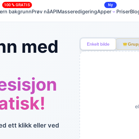
100 % GRATIS
Ny
jern bakgrunn
Prøv nå
API
Masseredigering
Apper
Priser
Blo
unn med
Enkelt bilde
Grup
Bakgrunnsfarge
Gjennomsiktig
Bakgrun
esisjon
tisk!
e
 ett klikk eller ved