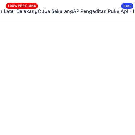
100% PERCUMA
baru
ar Latar Belakang
Cuba Sekarang
API
Pengeditan Pukal
Apl