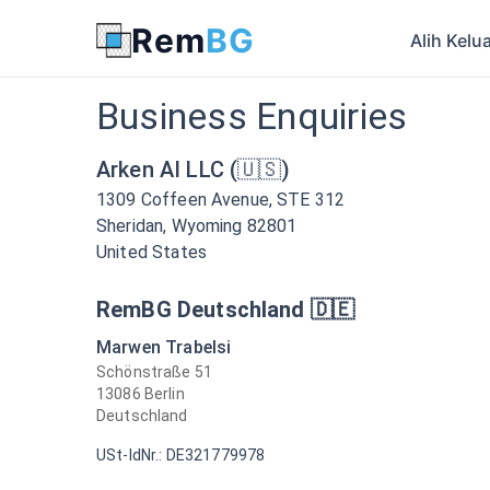
Rem
BG
Alih Kelu
Business Enquiries
Arken AI LLC (🇺🇸)
1309 Coffeen Avenue, STE 312
Sheridan, Wyoming 82801
United States
RemBG Deutschland 🇩🇪
Marwen Trabelsi
Schönstraße 51
13086 Berlin
Deutschland
USt-IdNr.: DE321779978