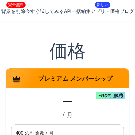
完全無料
新しい
背景を削除
今すぐ試してみる
API
一括編集
アプリ
価格
ブログ
価格
プレミアム メンバーシップ
-90% 節約
—
/ 月
400 の削除数 / 月