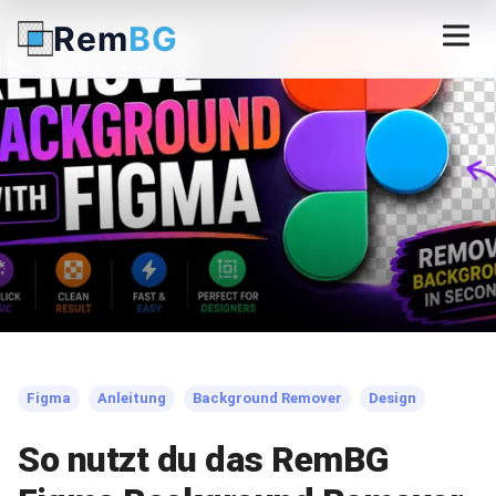
Rem
BG
← Zurück zum Blog
Figma
Anleitung
Background Remover
Design
So nutzt du das RemBG