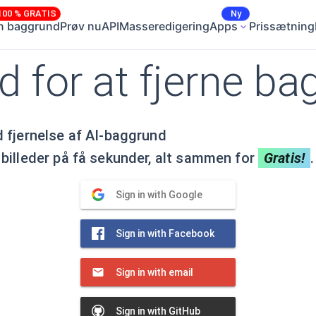
100 % GRATIS
Ny
rn baggrund
Prøv nu
API
Masseredigering
Apps
Prissætning
d for at fjerne b
d fjernelse af AI-baggrund
billeder på få sekunder, alt sammen for
Gratis!
.
Sign in with Google
Sign in with Facebook
Sign in with email
Sign in with GitHub