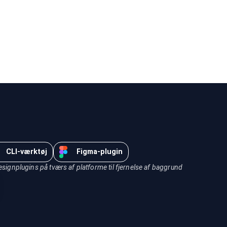
CLI-værktøj
Figma-plugin
ignplugins på tværs af platforme til fjernelse af baggrund