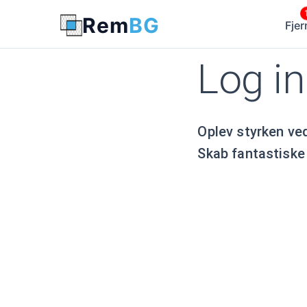
Rem
BG
Fje
Log in
Oplev styrken ve
Skab fantastiske 