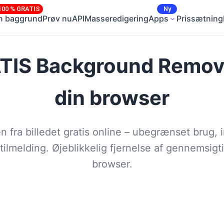
100 % GRATIS
Ny
rn baggrund
Prøv nu
API
Masseredigering
Apps
Prissætning
ATIS Background Remov
din browser
 fra billedet gratis online – ubegrænset brug,
 tilmelding. Øjeblikkelig fjernelse af gennemsigt
browser.