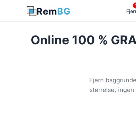
Rem
BG
Fje
Online 100 % GR
Fjern baggrunden
størrelse, ingen