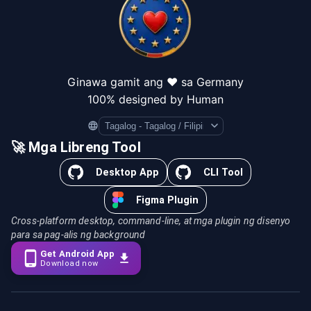
Ginawa gamit ang ❤️ sa Germany
100% designed by Human
Language
🚀 Mga Libreng Tool
Desktop App
CLI Tool
Figma Plugin
Cross-platform desktop, command-line, at mga plugin ng disenyo
para sa pag-alis ng background
Get Android App
Download now