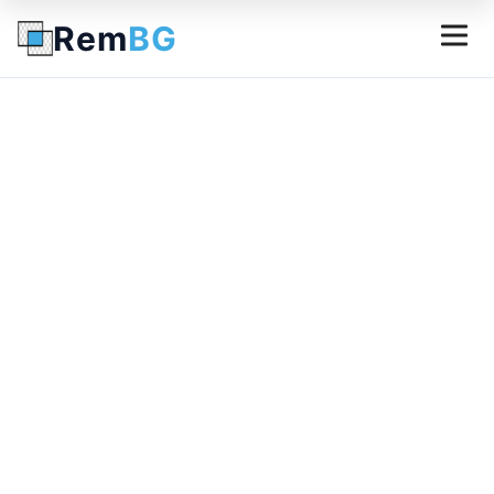
Rem
BG