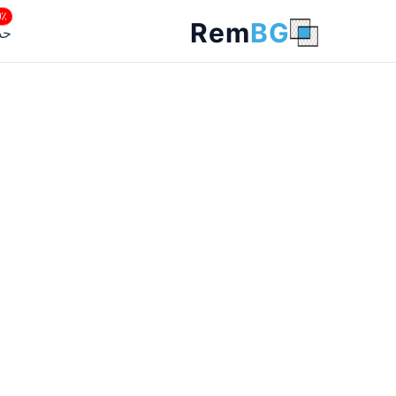
00٪
Rem
BG
حذ