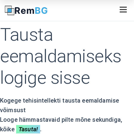
Rem
BG
Tausta
eemaldamiseks
logige sisse
Kogege tehisintellekti tausta eemaldamise
võimsust
Looge hämmastavaid pilte mõne sekundiga,
kõike
Tasuta!
.