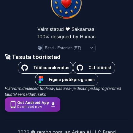
Valmistatud ❤️ Saksamaal
100% designed by Human
Language
🚀 Tasuta tööriistad
Töölauarakendus
CLI tööriist
Figma pistikprogramm
Platvormideülesed töölaua-, käsurea- ja disainipistikprogrammid
taustal eemaldamiseks
Get Android App
Download now
2026
© rembg.com, an Arken AI LLC Brand