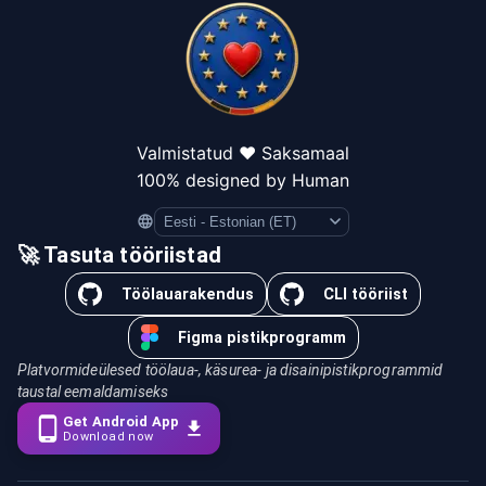
Valmistatud ❤️ Saksamaal
100% designed by Human
Language
🚀 Tasuta tööriistad
Töölauarakendus
CLI tööriist
Figma pistikprogramm
Platvormideülesed töölaua-, käsurea- ja disainipistikprogrammid
taustal eemaldamiseks
Get Android App
Download now