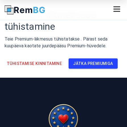
Rem
BG
Premium-liikmelisuse
tühistamine
Teie Premium-liikmesus tühistatakse . Pärast seda
kuupäeva kaotate juurdepääsu Premium-hüvedele.
TÜHISTAMISE KINNITAMINE
JÄTKA PREMIUMIGA