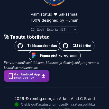
Valmistatud ❤️ Saksamaal
100% designed by Human
Language
🚀 Tasuta tööriistad
Töölauarakendus
CLI tööriist
Figma pistikprogramm
Platvormideülesed töölaua-, käsurea- ja disainipistikprogrammid
taustal eemaldamiseks
Get Android App
Download now
2026
© rembg.com, an Arken AI LLC Brand
Olek
Blogi
Kasutustingimused
Privaatsuspoliitika